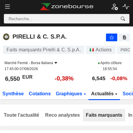
PIRELLI & C. S.P.A.
6,550
€
-0,38%
PIRELLI & C. S.P.A.
Faits marquants Pirelli & C. S.p.A.
Actions
PIRC
Marché Fermé -
Borsa Italiana
Après clôture
17:45:00 07/08/2026
18:55:54
EUR
-0,38%
6,550
6,545
-0,08%
Synthèse
Cotations
Graphiques
Actualités
Soci
Toute l'actualité
Reco analystes
Faits marquants
In