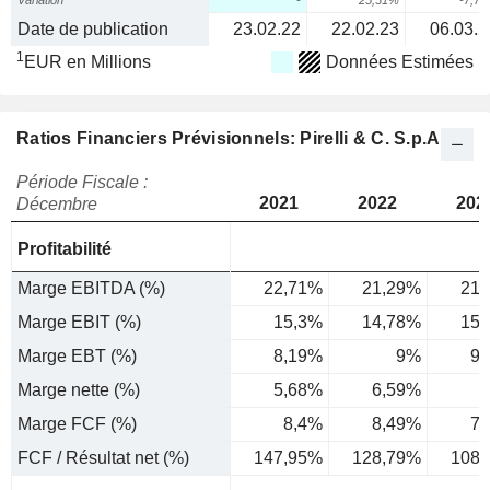
Variation
-
25,31%
-7,7
Date de publication
23.02.22
22.02.23
06.03.2
1
EUR en Millions
Données Estimées
Ratios Financiers Prévisionnels: Pirelli & C. S.p.A.
Période Fiscale :
2021
2022
202
Décembre
Profitabilité
Marge EBITDA (%)
22,71%
21,29%
21,
Marge EBIT (%)
15,3%
14,78%
15,
Marge EBT (%)
8,19%
9%
9,
Marge nette (%)
5,68%
6,59%
7
Marge FCF (%)
8,4%
8,49%
7,
FCF / Résultat net (%)
147,95%
128,79%
108,