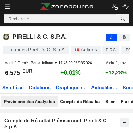
PIRELLI & C. S.P.A.
6,575
€
+0,61%
PIRELLI & C. S.P.A.
Finances Pirelli & C. S.p.A.
Actions
PIRC
IT0
Marché Fermé -
Borsa Italiana
17:45:00 06/08/2026
Varia. 1 janv.
EUR
+0,61%
6,575
+12,28%
Synthèse
Cotations
Graphiques
Actualités
Soci
Prévisions des Analystes
Compte de Résultat
Bilan
Flux d
Compte de Résultat Prévisionnel: Pirelli & C.
S.p.A.