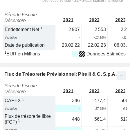
Période Fiscale :
2021
2022
2023
Décembre
1
Endettement Net
2 907
2 553
2 26
Variation
-
-12,18%
-11,
Date de publication
23.02.22
22.02.23
06.03.2
1
EUR en Millions
Données Estimées
Flux de Trésorerie Prévisionnel: Pirelli & C. S.p.A.
Période Fiscale :
2021
2022
2023
Décembre
1
CAPEX
346
477,4
506,
Variation
-
37,98%
6,1
Flux de trésorerie libre
448
561,4
517,
1
(FCF)