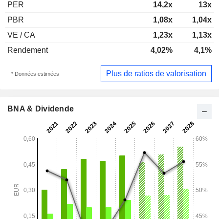
PER
14,2x
13x
PBR
1,08x
1,04x
VE / CA
1,23x
1,13x
Rendement
4,02%
4,1%
Plus de ratios de valorisation
* Données estimées
BNA & Dividende