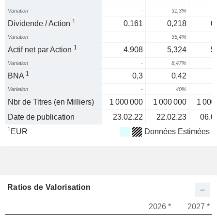
Variation
-
31,3%
1
Dividende / Action
0,161
0,218
0
Variation
-
35,4%
-
1
Actif net par Action
4,908
5,324
5
Variation
-
8,47%
1
BNA
0,3
0,42
Variation
-
40%
1
Nbr de Titres (en Milliers)
1 000 000
1 000 000
1 000
Date de publication
23.02.22
22.02.23
06.0
1
EUR
Données Estimées
Ratios de Valorisation
2026 *
2027 *