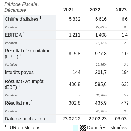
Période Fiscale :
2021
2022
2023
Décembre
1
Chiffre d'affaires
5 332
6 616
6 65
Variation
-
24,09%
0,5
1
EBITDA
1 211
1 408
1 44
Variation
-
16,32%
2,6
Résultat d'exploitation
815,8
977,8
1 00
1
(EBIT)
Variation
-
19,86%
2,4
1
Intérêts payés
-144
-201,7
-194,
Résultat Avt. Impôt
436,8
595,6
630,
1
(EBT)
Variation
-
36,36%
5,7
1
Résultat net
302,8
435,9
479,
Variation
-
43,96%
9,9
Date de publication
23.02.22
22.02.23
06.03.2
1
EUR en Millions
Données Estimées