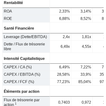
Rentabilité
ROA
2,33%
3,14%
3,
ROE
6,88%
8,52%
8,
Santé Financière
Leverage (Dette/EBITDA)
2,4x
1,81x
1
Dette / Flux de trésorerie
6,49x
4,55x
4
libre
Intensité Capitalistique
CAPEX / CA (%)
6,49%
7,22%
7,
CAPEX / EBITDA (%)
28,58%
33,9%
35,
CAPEX / FCF (%)
77,23%
85,04%
97,
Éléments par action
Flux de trésorerie par
0,7403
0,972
1
1
action