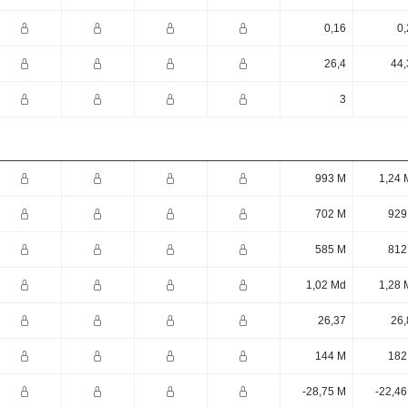
0,16
0,
26,4
44,
3
993 M
1,24 
702 M
929
585 M
812
1,02 Md
1,28 
26,37
26,
144 M
182
-28,75 M
-22,46