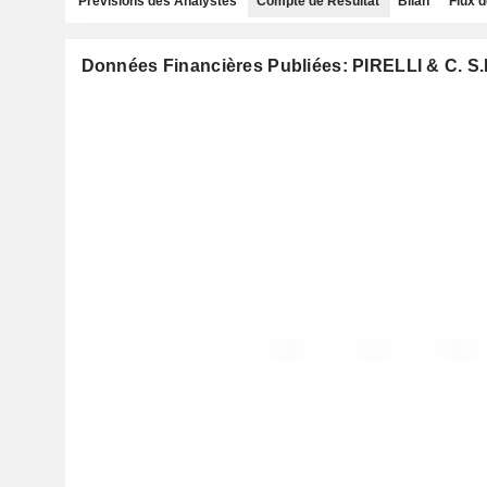
Prévisions des Analystes
Compte de Résultat
Bilan
Flux d
Données Financières Publiées: PIRELLI & C. S.