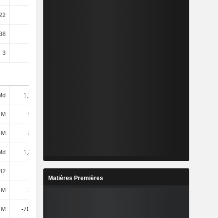
22
0,2
0,25
0,24
38
46,52
43,68
52,08
3
3
3
3
Md
1,27 Md
1,34 Md
1,34 Md
 M
955 M
1,02 Md
1,01 Md
 M
838 M
904 M
904 M
Md
1,32 Md
1,39 Md
1,4 Md
82
21,3
22,64
30,19
Matières Premières
 M
205 M
152 M
253 M
 M
-70,94 M
-5,19 M
-23,87 M