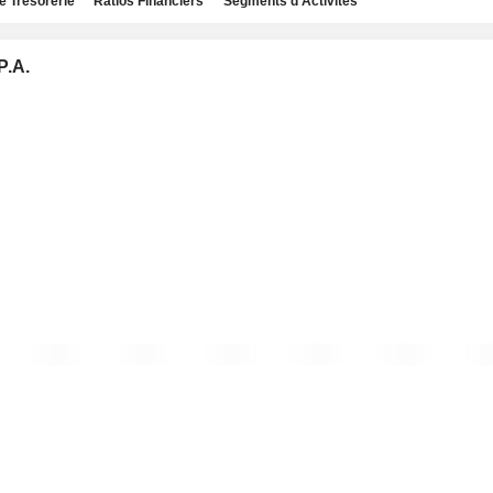
e Trésorerie
Ratios Financiers
Segments d'Activités
P.A.