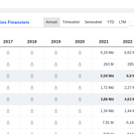
ios Financiers
Annuel
Trimestriel
Semestriel
YTD
LTM
2017
2018
2019
2020
2021
2022
5,33 Md
6,62 
263 M
285
5,59 Md
6,9 
1,72 Md
2,27 
3,88 Md
4,63 
1,34 Md
1,44 
7,91 M
-5,1