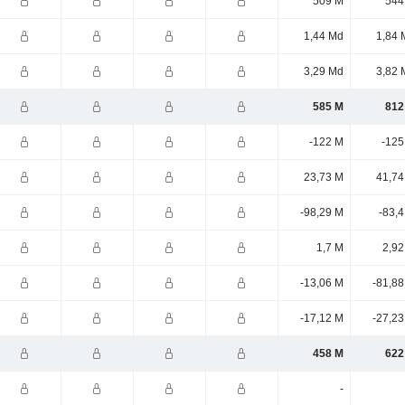
509 M
544
1,44 Md
1,84 
3,29 Md
3,82 
585 M
812
-122 M
-125
23,73 M
41,74
-98,29 M
-83,
1,7 M
2,92
-13,06 M
-81,88
-17,12 M
-27,23
458 M
622
-