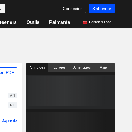
Connexion
S'abonner
reeners
Outils
Palmarès
Édition suisse
Indices
Europe
Amériques
Asie
ort PDF
AN
RE
Agenda
Secteur
Dérivés
Fonds et ETFs