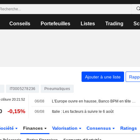
Conseils
Portefeuilles
Listes
Trading
Sc
Ajouter à une liste
Rapp
C
IT0005278236
Pneumatiques
 clôture
20:21:52
06/08
L'Europe ouvre en hausse, Banco BPM en tête à Milan
0
-0,15%
06/08
Italie : Les facteurs à suivre le 6 août
Société
Finances
Valorisation
Consensus
Ratings