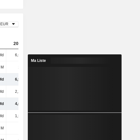
EUR
2023
2024
2025
Md
6,65 Md
6,77 Md
6,78 Md
Ma Liste
 M
263 M
276 M
286 M
Md
6,91 Md
7,05 Md
7,06 Md
Md
2,25 Md
2,19 Md
2,17 Md
Md
4,67 Md
4,86 Md
4,9 Md
Md
1,52 Md
1,61 Md
1,63 Md
8 M
5,6 M
10,32 M
-4,61 M