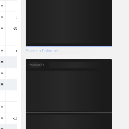
 M
171 M
56,86 M
33,97 M
 M
1,14 M
2,03 M
3,69 M
 M
-30,49 M
-2,23 M
-16,19 M
-
-
-
-
Suite du Palmarès
 M
-41,3 M
-
-
 M
630 M
648 M
760 M
Palmarès
 M
134 M
147 M
229 M
 M
496 M
501 M
531 M
-
-
-
-
 M
496 M
501 M
531 M
 M
-16,82 M
-33,12 M
-33,17 M