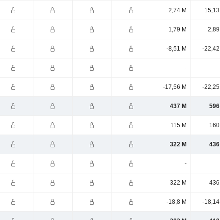
2,74 M
15,13
1,79 M
2,89
-8,51 M
-22,42
-
-17,56 M
-22,25
437 M
596
115 M
160
322 M
436
-
322 M
436
-18,8 M
-18,14