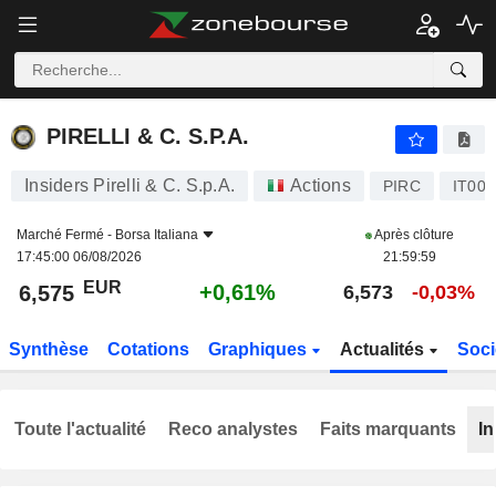
PIRELLI & C. S.P.A.
6,575
€
+0,61%
PIRELLI & C. S.P.A.
Insiders Pirelli & C. S.p.A.
Actions
PIRC
IT00
Marché Fermé -
Borsa Italiana
Après clôture
17:45:00 06/08/2026
21:59:59
EUR
+0,61%
6,575
6,573
-0,03%
Synthèse
Cotations
Graphiques
Actualités
Soci
Toute l'actualité
Reco analystes
Faits marquants
In