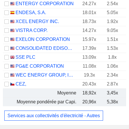
ENTERGY CORPORATION
24.27x
2.54x
ENDESA, S.A.
18.01x
5.05x
XCEL ENERGY INC.
18.73x
1.92x
VISTRA CORP.
14.27x
9.05x
EXELON CORPORATION
15.97x
1.51x
CONSOLIDATED EDISON, INC.
17.39x
1.53x
SSE PLC
13.09x
1.8x
PG&E CORPORATION
11.08x
1.06x
WEC ENERGY GROUP, INC.
19.3x
2.34x
CEZ,
20.43x
2.87x
Moyenne
18,92x
3,45x
Moyenne pondérée par Capi.
20,96x
5,38x
Services aux collectivités d'électricité - Autres