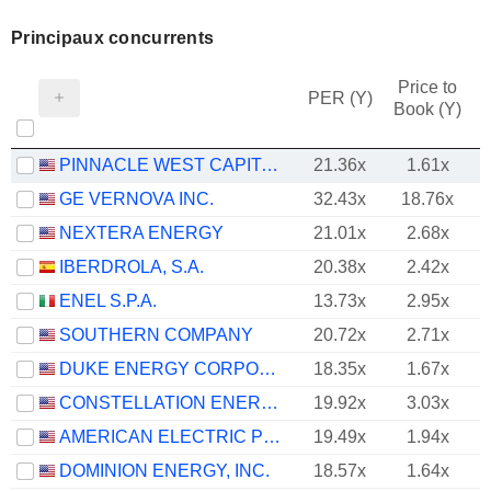
Principaux concurrents
Price to
PER (Y)
Book (Y)
PINNACLE WEST CAPITAL CORPORATION
21.36x
1.61x
GE VERNOVA INC.
32.43x
18.76x
NEXTERA ENERGY
21.01x
2.68x
IBERDROLA, S.A.
20.38x
2.42x
ENEL S.P.A.
13.73x
2.95x
SOUTHERN COMPANY
20.72x
2.71x
DUKE ENERGY CORPORATION
18.35x
1.67x
CONSTELLATION ENERGY CORPORATION
19.92x
3.03x
AMERICAN ELECTRIC POWER COMPANY, INC.
19.49x
1.94x
DOMINION ENERGY, INC.
18.57x
1.64x