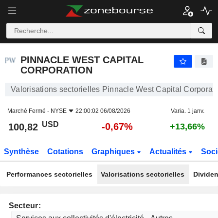
PINNACLE WEST CAPITAL CORPORATION
100,82
$
-0,67%
PINNACLE WEST CAPITAL
CORPORATION
Valorisations sectorielles Pinnacle West Capital Corporat
Marché Fermé -
NYSE
22:00:02 06/08/2026
Varia. 1 janv.
USD
-0,67%
100,82
+13,66%
Synthèse
Cotations
Graphiques
Actualités
Soci
Performances sectorielles
Valorisations sectorielles
Dividen
Secteur: