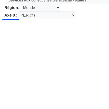
Région:
Axe X: