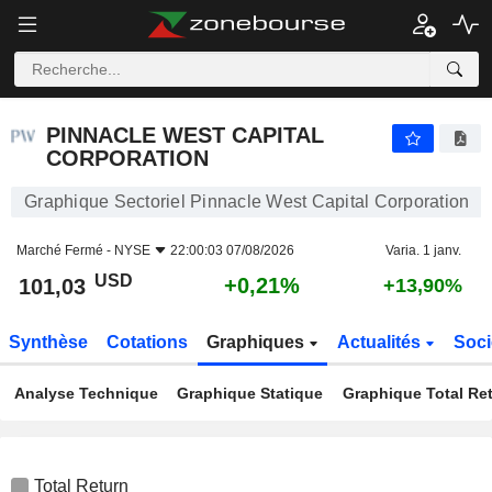
PINNACLE WEST CAPITAL CORPORATION
101,03
$
+0,21%
PINNACLE WEST CAPITAL
CORPORATION
Graphique Sectoriel Pinnacle West Capital Corporation
Marché Fermé -
NYSE
22:00:03 07/08/2026
Varia. 1 janv.
USD
+0,21%
101,03
+13,90%
Synthèse
Cotations
Graphiques
Actualités
Soci
Analyse Technique
Graphique Statique
Graphique Total Re
Total Return