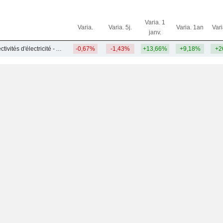
Varia. 1
Varia.
Varia. 5j.
Varia. 1an
Var
janv.
Services aux collectivités d'électricité - Autres
-0,67%
-1,43%
+13,66%
+9,18%
+2