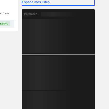
Espace mes listes
ia. 5ans
Capi.
CT
MT
LT
Palmarès
6,88%
12,3 Md