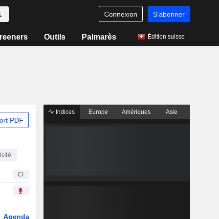
Connexion
S'abonner
reeners
Outils
Palmarès
Édition suisse
Indices
Europe
Amériques
Asie
ort PDF
icité
CI
Agenda
Secteur
Dérivés
Fonds et ETFs