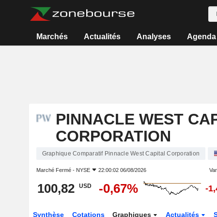
Marchés
Actualités
Analyses
Agenda
PINNACLE WEST CAP
CORPORATION
Graphique Comparatif Pinnacle West Capital Corporation
Marché Fermé -
NYSE
22:00:02 06/08/2026
Vari
100,82
-0,67%
USD
-1
Synthèse
Cotations
Graphiques
Actualités