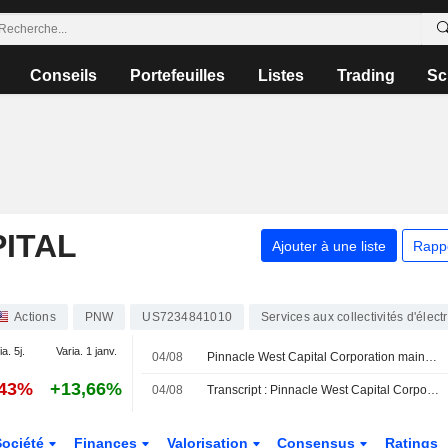
Conseils
Portefeuilles
Listes
Trading
Sc
ITAL
Ajouter à une liste
Rapp
Actions
PNW
US7234841010
Services aux collectivités d'électr
a. 5j.
Varia. 1 janv.
04/08
Pinnacle West Capital Corporation maintient ses prévisions de bénéfices consolidés pour l'exercice 2026
,43%
+13,66%
04/08
Transcript : Pinnacle West Capital Corporation, Q2 2026 Earnings Call, Aug 04, 2026
Société
Finances
Valorisation
Consensus
Ratings