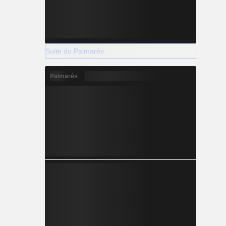
Suite du Palmarès
Palmarès