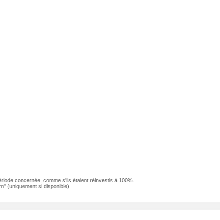
ériode concernée, comme s'ils étaient réinvestis à 100%.
n" (uniquement si disponible)