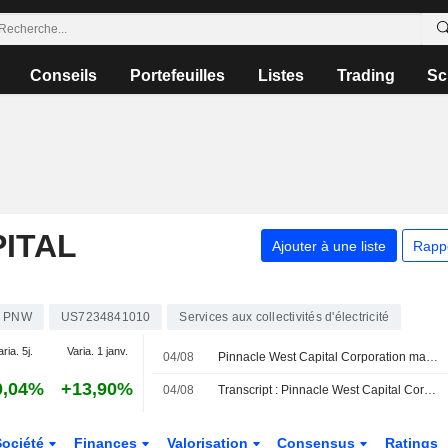
Conseils
Portefeuilles
Listes
Trading
Sc
ITAL
Ajouter à une liste
Rapp
PNW
US7234841010
Services aux collectivités d'électricité
aria. 5j.
Varia. 1 janv.
04/08
Pinnacle West Capital Corporation maintient ses prévisions de bénéfices consolidés pour l'exercice 2026
0,04%
+13,90%
04/08
Transcript : Pinnacle West Capital Corporation, Q2 2026 Earnings Call, Aug 04, 2026
Société
Finances
Valorisation
Consensus
Ratings