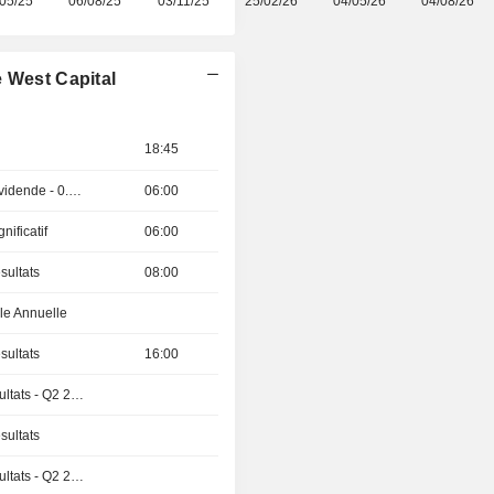
05/25
06/08/25
03/11/25
25/02/26
04/05/26
04/08/26
 West Capital
18:45
Détachement de dividende - 0.95 USD
06:00
nificatif
06:00
sultats
08:00
e Annuelle
sultats
16:00
Publication des résultats - Q2 2026
sultats
Publication des résultats - Q2 2026