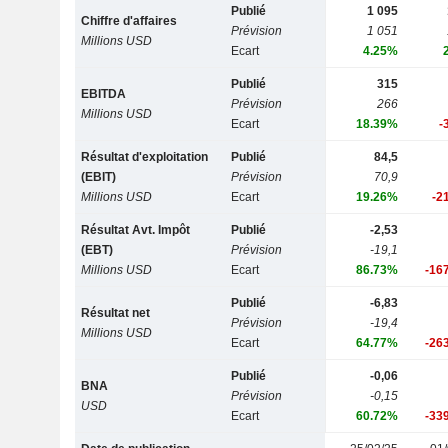
Publié
1 095
Chiffre d'affaires
Prévision
1 051
Millions USD
Ecart
4.25%
Publié
315
EBITDA
Prévision
266
Millions USD
Ecart
18.39%
-
Résultat d'exploitation
Publié
84,5
(EBIT)
Prévision
70,9
Millions USD
Ecart
19.26%
-2
Résultat Avt. Impôt
Publié
-2,53
(EBT)
Prévision
-19,1
Millions USD
Ecart
86.73%
-16
Publié
-6,83
Résultat net
Prévision
-19,4
Millions USD
Ecart
64.77%
-26
Publié
-0,06
BNA
Prévision
-0,15
USD
Ecart
60.72%
-33