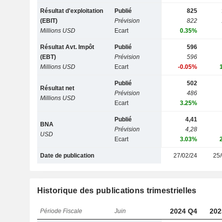
Résultat d'exploitation
Publié
825
(EBIT)
Prévision
822
Millions USD
Ecart
0.35%
Résultat Avt. Impôt
Publié
596
(EBT)
Prévision
596
Millions USD
Ecart
-0.05%
Publié
502
Résultat net
Prévision
486
Millions USD
Ecart
3.25%
Publié
4,41
BNA
Prévision
4,28
USD
Ecart
3.03%
Date de publication
27/02/24
25/
Historique des publications trimestrielles
2024 Q4
202
Période Fiscale
Juin