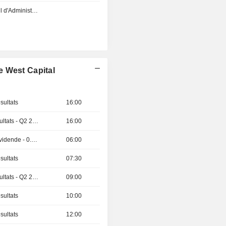
Réunion du Conseil d'Administration
e West Capital
sultats
16:00
Publication des résultats - Q2 2026
16:00
Détachement de dividende - 0.465 USD
06:00
sultats
07:30
Publication des résultats - Q2 2026
09:00
sultats
10:00
sultats
12:00