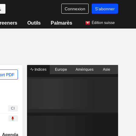
Connexion
S'abonner
reeners
Outils
Palmarès
Édition suisse
Indices
Europe
Amériques
Asie
ort PDF
CI
Agenda
Secteur
Dérivés
Fonds et ETFs