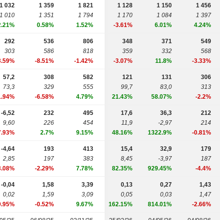
1 032
1 359
1 821
1 128
1 150
1 456
1 010
1 351
1 794
1 170
1 084
1 397
2.21%
0.58%
1.52%
-3.61%
6.01%
4.24%
292
536
806
348
371
549
303
586
818
359
332
568
3.59%
-8.51%
-1.42%
-3.07%
11.8%
-3.33%
57,2
308
582
121
131
306
73,3
329
555
99,7
83,0
313
1.94%
-6.58%
4.79%
21.43%
58.07%
-2.2%
-6,52
232
495
17,6
36,3
212
9,60
226
454
11,9
-2,97
214
7.93%
2.7%
9.15%
48.16%
1322.9%
-0.81%
-4,64
193
413
15,4
32,9
179
2,85
197
383
8,45
-3,97
187
3.08%
-2.29%
7.78%
82.35%
929.45%
-4.4%
-0,04
1,58
3,39
0,13
0,27
1,43
0,02
1,59
3,09
0,05
0,03
1,47
9.95%
-0.52%
9.67%
162.15%
814.01%
-2.66%