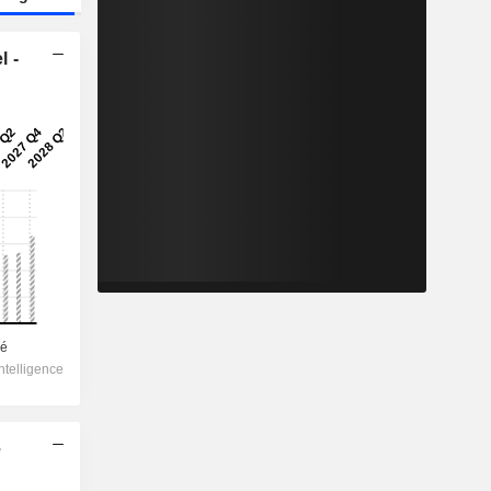
l -
e