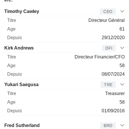
Dirigeant
Titre
Age
Depuis
Timothy Cawley
CEO
Directeur Général
61
29/12/2020
Kirk Andrews
DFI
Directeur Financier/CFO
58
08/07/2024
Yukari Saegusa
TRE
Treasurer
58
01/09/2016
Administrateur
Titre
Age
Depuis
Fred Sutherland
BRD