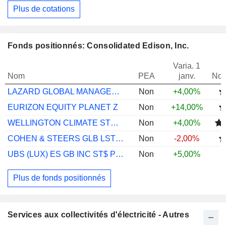
Plus de cotations
Fonds positionnés: Consolidated Edison, Inc.
Varia. 1
Nom
PEA
janv.
Not
LAZARD GLOBAL MANAGED VOL A ACC EUR H
Non
+4,00%
EURIZON EQUITY PLANET Z
Non
+14,00%
WELLINGTON CLIMATE STRATEGY USD S AC
Non
+4,00%
COHEN & STEERS GLB LSTD INFRA I ACC USD
Non
-2,00%
UBS (LUX) ES GB INC ST$ P-ACC
Non
+5,00%
Plus de fonds positionnés
Services aux collectivités d'électricité - Autres