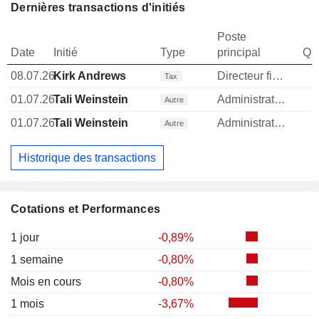
Dernières transactions d'initiés
Poste
Date
Initié
Type
principal
Qua
08.07.26
Kirk Andrews
Directeur financier
Tax
01.07.26
Tali Weinstein
Administrateur
Autre
01.07.26
Tali Weinstein
Administrateur
Autre
Historique des transactions
Cotations et Performances
1 jour
-0,89%
1 semaine
-0,80%
Mois en cours
-0,80%
1 mois
-3,67%