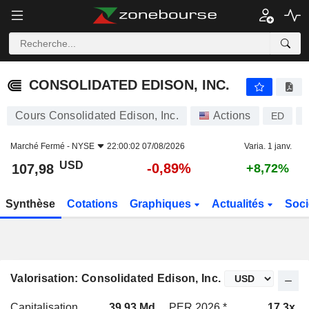
CONSOLIDATED EDISON, INC.
107,98
$
-0,89%
CONSOLIDATED EDISON, INC.
Cours Consolidated Edison, Inc.
Actions
ED
Marché Fermé -
NYSE
22:00:02 07/08/2026
Varia. 1 janv.
USD
-0,89%
107,98
+8,72%
Synthèse
Cotations
Graphiques
Actualités
Soci
Valorisation: Consolidated Edison, Inc.
Capitalisation
39,93 Md
PER 2026 *
17,3x