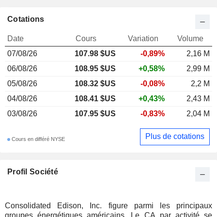
Cotations
Date
Cours
Variation
Volume
07/08/26
107.98 $US
-0,89%
2,16 M
06/08/26
108.95 $US
+0,58%
2,99 M
05/08/26
108.32 $US
-0,08%
2,2 M
04/08/26
108.41 $US
+0,43%
2,43 M
03/08/26
107.95 $US
-0,83%
2,04 M
Plus de cotations
Cours en différé NYSE
Profil Société
Consolidated Edison, Inc. figure parmi les principaux
groupes énergétiques américains. Le CA par activité se