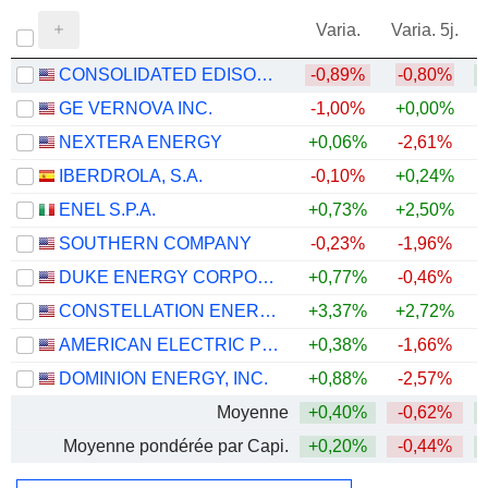
Varia.
Varia. 5j.
CONSOLIDATED EDISON, INC.
-0,89%
-0,80%
GE VERNOVA INC.
-1,00%
+0,00%
+
NEXTERA ENERGY
+0,06%
-2,61%
+
IBERDROLA, S.A.
-0,10%
+0,24%
+
ENEL S.P.A.
+0,73%
+2,50%
+
SOUTHERN COMPANY
-0,23%
-1,96%
DUKE ENERGY CORPORATION
+0,77%
-0,46%
CONSTELLATION ENERGY CORPORATION
+3,37%
+2,72%
AMERICAN ELECTRIC POWER COMPANY, INC.
+0,38%
-1,66%
+
DOMINION ENERGY, INC.
+0,88%
-2,57%
Moyenne
+0,40%
-0,62%
+
Moyenne pondérée par Capi.
+0,20%
-0,44%
+