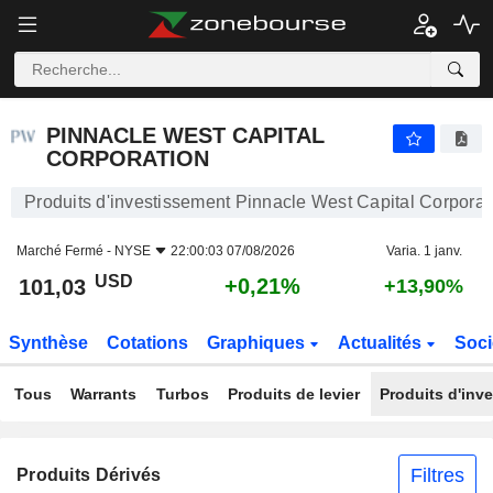
PINNACLE WEST CAPITAL CORPORATION
101,03
$
+0,21%
PINNACLE WEST CAPITAL
CORPORATION
Produits d'investissement Pinnacle West Capital Corporat
Marché Fermé -
NYSE
22:00:03 07/08/2026
Varia. 1 janv.
USD
+0,21%
101,03
+13,90%
Synthèse
Cotations
Graphiques
Actualités
Soci
Tous
Warrants
Turbos
Produits de levier
Produits d'inv
Filtres
Produits Dérivés