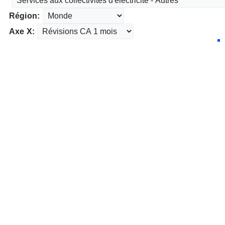
Région:
Axe X: