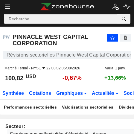
PINNACLE WEST CAPITAL CORPORATION
100,82
$
-0,67%
PINNACLE WEST CAPITAL
CORPORATION
Révisions sectorielles Pinnacle West Capital Corporation
Marché Fermé -
NYSE
22:00:02 06/08/2026
Varia. 1 janv.
USD
-0,67%
100,82
+13,66%
Synthèse
Cotations
Graphiques
Actualités
Soci
Performances sectorielles
Valorisations sectorielles
Dividen
Secteur: