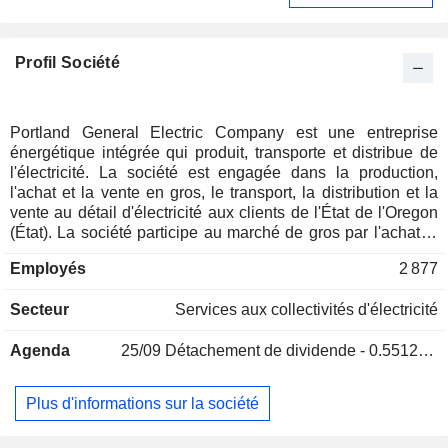
Profil Société
Portland General Electric Company est une entreprise
énergétique intégrée qui produit, transporte et distribue de
l'électricité. La société est engagée dans la production,
l'achat et la vente en gros, le transport, la distribution et la
vente au détail d'électricité aux clients de l'État de l'Oregon
(État). La société participe au marché de gros par l'achat et
la vente d'électricité et de gaz naturel dans le but d'obtenir
Employés
2 877
de l'énergie à un prix raisonnable pour desservir ses clients
au détail. La société répond à ses besoins en matière de
Secteur
Services aux collectivités d'électricité
charge de détail grâce à sa propre production et à
l'électricité qu'elle achète sur le marché de gros. La société
Agenda
25/09
Détachement de dividende - 0.55125 USD
possède cinq centrales électriques alimentées au gaz
naturel : PW1, PW2, Beaver, Coyote Springs Unit 1 (Coyote
Springs) et Carty Generating Station (Carty). Elle possède et
Plus d'informations sur la société
exploite deux parcs éoliens, Biglow Canyon Wind Farm
(Biglow Canyon) et Tucannon River Wind Farm (Tucannon