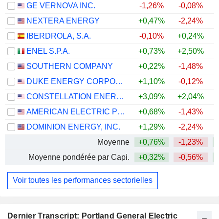
GE VERNOVA INC.
-1,26%
-0,08%
+
NEXTERA ENERGY
+0,47%
-2,24%
+
IBERDROLA, S.A.
-0,10%
+0,24%
+
ENEL S.P.A.
+0,73%
+2,50%
+
SOUTHERN COMPANY
+0,22%
-1,48%
DUKE ENERGY CORPORATION
+1,10%
-0,12%
CONSTELLATION ENERGY CORPORATION
+3,09%
+2,04%
AMERICAN ELECTRIC POWER COMPANY, INC.
+0,68%
-1,43%
+
DOMINION ENERGY, INC.
+1,29%
-2,24%
Moyenne
+0,76%
-1,23%
+
Moyenne pondérée par Capi.
+0,32%
-0,56%
+
Voir toutes les performances sectorielles
Dernier Transcript: Portland General Electric