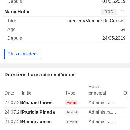
01/01/2019
Marie Huber
BRD
Directeur/Membre du Conseil
64
24/05/2019
Plus d'insiders
Dernières transactions d'initiés
Poste
Date
Initié
Type
principal
Qua
27.07.26
Michael Lewis
Administrateur
Vente
24.07.26
Patricia Pineda
Administrateur
Gratuit
24.07.26
Renée James
Administrateur
Gratuit