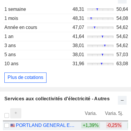
1 semaine
48,31
50,64
1 mois
48,31
54,08
Année en cours
47,07
54,62
1 an
41,64
54,62
3 ans
38,01
54,62
5 ans
38,01
57,03
10 ans
31,96
63,08
Plus de cotations
Services aux collectivités d'électricité - Autres
Varia.
Varia. 5j.
PORTLAND GENERAL ELECTRIC COMPANY
+1,39%
-0,25%
+