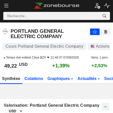
PORTLAND GENERAL ELECTRIC COMPANY
49,22
$
+1,39%
PORTLAND GENERAL
ELECTRIC COMPANY
Cours Portland General Electric Company
Actions
Temps réel estimé
Cboe BZX
21:46:37 07/08/2026
Varia. 1 janv.
USD
+1,39%
49,22
+2,53%
Synthèse
Cotations
Graphiques
Actualités
Soci
Valorisation: Portland General Electric Company