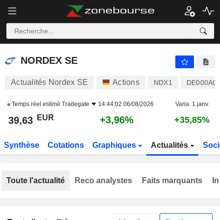
NORDEX SE
39,63
€
+3,96%
NORDEX SE
Actualités Nordex SE
Actions
NDX1
DE000A0
Temps réel estimé
Tradegate
14:44:02 06/08/2026
Varia. 1 janv.
EUR
+3,96%
39,63
+35,85%
Synthèse
Cotations
Graphiques
Actualités
Soci
Toute l'actualité
Reco analystes
Faits marquants
In