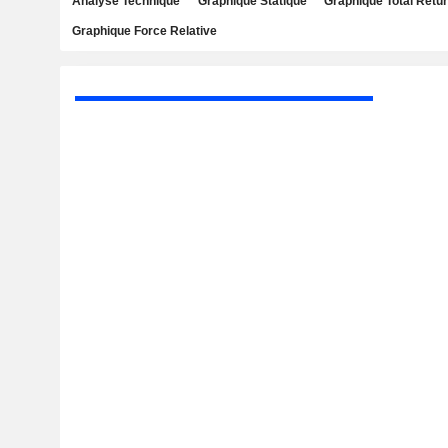
Analyse Technique
Graphique Statique
Graphique Total Retu
Graphique Force Relative