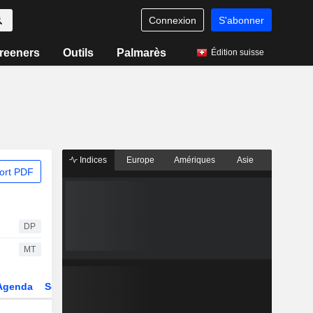
Connexion
S'abonner
reeners
Outils
Palmarès
Édition suisse
Indices
Europe
Amériques
Asie
ort PDF
DP
MT
Agenda
Secteur
Dérivés
Fonds et ETFs