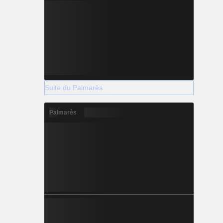
Suite du Palmarès
Palmarès