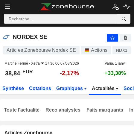
NORDEX SE
38,84
€
-2,17%
NORDEX SE
Articles Zonebourse Nordex SE
Actions
NDX1
Marché Fermé -
Xetra
17:36:00 07/08/2026
Varia. 1 janv.
EUR
-2,17%
38,84
+33,38%
Synthèse
Cotations
Graphiques
Actualités
Soci
Toute l'actualité
Reco analystes
Faits marquants
In
Articles Zonebourse