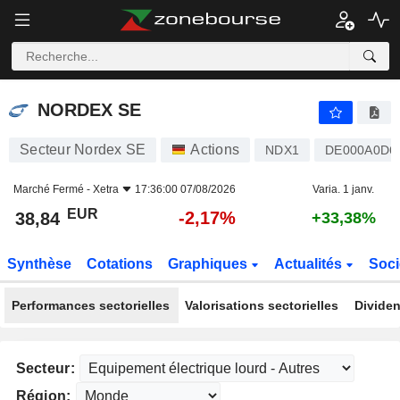
NORDEX SE
38,84
€
-2,17%
NORDEX SE
Secteur Nordex SE
Actions
NDX1
DE000A0D6
Marché Fermé -
Xetra
17:36:00 07/08/2026
Varia. 1 janv.
EUR
-2,17%
38,84
+33,38%
Synthèse
Cotations
Graphiques
Actualités
Soci
Performances sectorielles
Valorisations sectorielles
Dividen
Secteur:
Région: