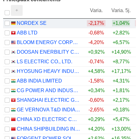
V
Varia.
Varia. 5j.
NORDEX SE
-2,17%
+1,04%
ABB LTD
-0,68%
+2,82%
BLOOM ENERGY CORPORATION
-4,20%
+6,57%
DOOSAN ENERBILITY CO., LTD.
+0,92%
+14,90%
LS ELECTRIC CO., LTD.
-0,74%
+8,77%
HYOSUNG HEAVY INDUSTRIES CORPORATION
+4,58%
+17,17%
ABB INDIA LIMITED
-1,58%
+4,31%
CG POWER AND INDUSTRIAL SOLUTIONS LIMITED
+0,34%
+1,81%
SHANGHAI ELECTRIC GROUP COMPANY LIMITED
-0,60%
+2,17%
GE VERNOVA T&D INDIA LIMITED
-2,65%
+0,18%
CHINA XD ELECTRIC CO., LTD
+0,29%
+5,47%
CHINA SHIPBUILDING INDUSTRY GROUP POWER CO., LTD.
+4,20%
+13,00%
FORGENT POWER SOLUTIONS, INC.
+2,62%
+16,35%