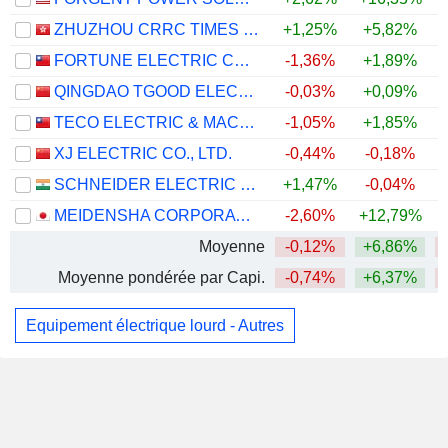
ZHUZHOU CRRC TIMES ELECTRIC CO., LTD.
+1,25%
+5,82%
FORTUNE ELECTRIC CO., LTD.
-1,36%
+1,89%
QINGDAO TGOOD ELECTRIC CO., LTD.
-0,03%
+0,09%
TECO ELECTRIC & MACHINERY CO., LTD.
-1,05%
+1,85%
XJ ELECTRIC CO., LTD.
-0,44%
-0,18%
+
SCHNEIDER ELECTRIC INFRASTRUCTURE LIMITED
+1,47%
-0,04%
MEIDENSHA CORPORATION
-2,60%
+12,79%
+
Moyenne
-0,12%
+6,86%
Moyenne pondérée par Capi.
-0,74%
+6,37%
Equipement électrique lourd - Autres