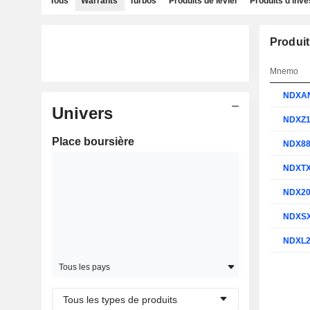
Tous
Warrants
Turbos
Produits de levier
Produits d'inv
Produit
Mnemo
NDXA
Univers
NDXZ
Place boursière
NDX8
NDXT
NDX2
NDXS
NDXL
Tous les pays
Tous les types de produits