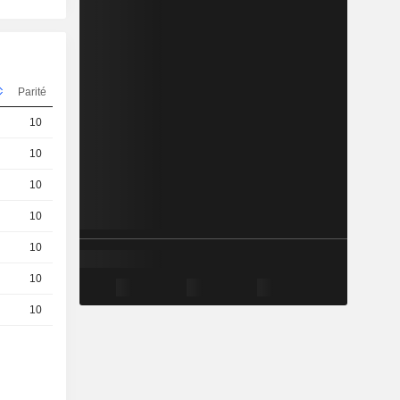
Parité
Cours
10
0.88 / 0.89
10
0.64 / 0.65
10
0.12 / 0.13
10
0.24 / 0.25
10
0.25 / 0.26
10
0.72 / 0.73
10
0.42 / 0.43