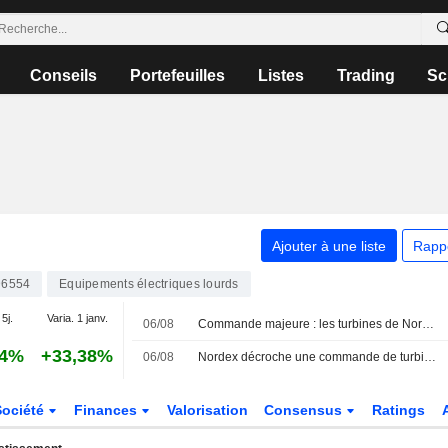
Conseils
Portefeuilles
Listes
Trading
Sc
Ajouter à une liste
Rapp
6554
Equipements électriques lourds
 5j.
Varia. 1 janv.
06/08
Commande majeure : les turbines de Nordex restent plébiscitées en Turquie
04%
+33,38%
06/08
Nordex décroche une commande de turbines éoliennes auprès d'un client turc
Société
Finances
Valorisation
Consensus
Ratings