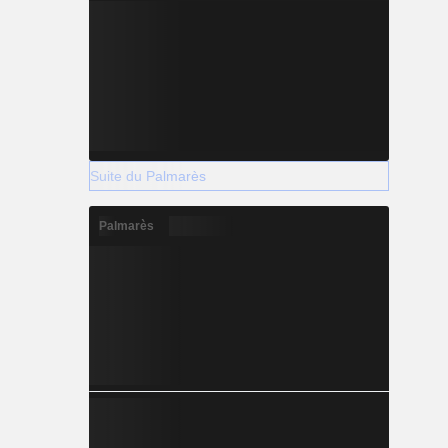
Suite du Palmarès
Palmarès