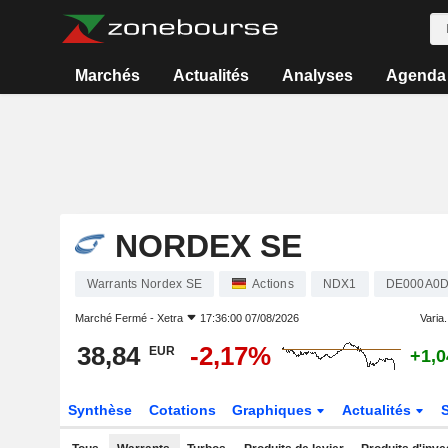
Marchés
Actualités
Analyses
Agenda
NORDEX SE
Warrants Nordex SE
Actions
NDX1
DE000A0D
Marché Fermé -
Xetra
17:36:00 07/08/2026
Varia.
38,84
-2,17%
EUR
+1,
Synthèse
Cotations
Graphiques
Actualités