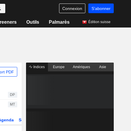
Connexion
S'abonner
reeners
Outils
Palmarès
Édition suisse
Indices
Europe
Amériques
Asie
ort PDF
DP
MT
Agenda
Secteur
Dérivés
Fonds et ETFs