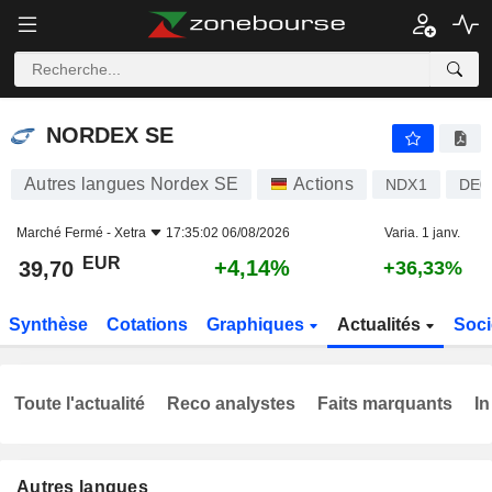
NORDEX SE
39,70
€
+4,14%
NORDEX SE
Autres langues Nordex SE
Actions
NDX1
DE0
Marché Fermé -
Xetra
17:35:02 06/08/2026
Varia. 1 janv.
EUR
+4,14%
39,70
+36,33%
Synthèse
Cotations
Graphiques
Actualités
Soci
Toute l'actualité
Reco analystes
Faits marquants
In
Autres langues