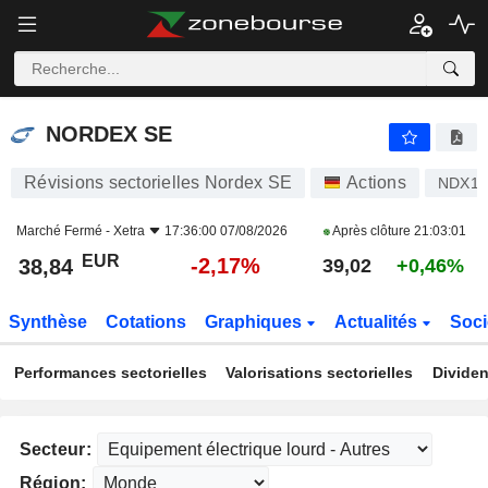
NORDEX SE
38,84
€
-2,17%
NORDEX SE
Révisions sectorielles Nordex SE
Actions
NDX1
Marché Fermé -
Xetra
17:36:00 07/08/2026
Après clôture
21:03:01
EUR
-2,17%
38,84
39,02
+0,46%
Synthèse
Cotations
Graphiques
Actualités
Soci
Performances sectorielles
Valorisations sectorielles
Dividen
Secteur:
Région: