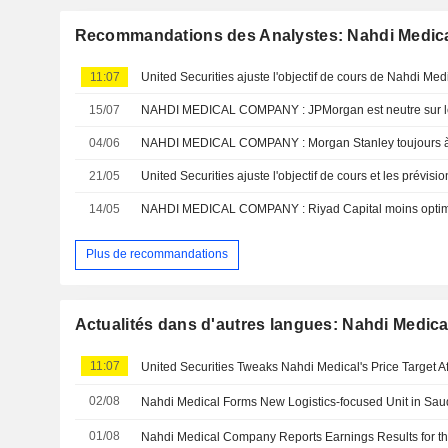
Recommandations des Analystes: Nahdi Medi
11:07
15/07
NAHDI MEDICAL COMPANY : JPMorgan est neutre sur le 
04/06
NAHDI MEDICAL COMPANY : Morgan Stanley toujours à 
21/05
14/05
NAHDI MEDICAL COMPANY : Riyad Capital moins optim
Plus de recommandations
Actualités dans d'autres langues: Nahdi Medi
11:07
United Securities Tweaks Nahdi Medical's Price Target Af
02/08
Nahdi Medical Forms New Logistics-focused Unit in Sau
01/08