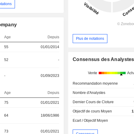
otations
Company
Age
Depuis
Plus de notations
55
01/01/2014
Consensus des Analyste
52
-
Vente
Ach
-
01/09/2023
Recommandation moyenne
Age
Depuis
Nombre d'Analystes
Dernier Cours de Cloture
75
01/01/2021
Objectif de cours Moyen
1
64
18/06/1986
Ecart / Objectif Moyen
73
01/01/2021
Consensus