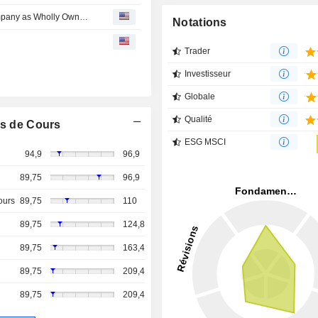
Nahdi Medical Company Establishes Rawa Alsihha Company as Wholly Owned Subsidiary in Saudi Arabia
Notations
Trader
Investisseur
Globale
Qualité
s de Cours
ESG MSCI
94,9
96,9
89,75
96,9
ours
89,75
110
89,75
124,8
89,75
163,4
89,75
209,4
89,75
209,4