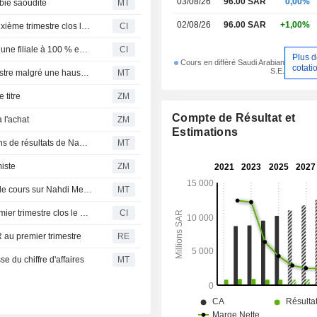
03/08/26
96.00 SAR
0,00%
abie saoudite
MT
02/08/26
96.00 SAR
+1,00%
Nahdi Medical Company publie ses résultats pour le deuxième trimestre clos le 30 juin 2026
CI
Nahdi Medical Company fonde Rawa Alsihha Company, une filiale à 100 % en Arabie saoudite
CI
Plus 
Cours en différé Saudi Arabian
cotati
S.E.
Nahdi Medical : baisse du bénéfice net au premier semestre malgré une hausse du chiffre d'affaires
MT
titre
ZM
Compte de Résultat et
l'achat
ZM
Estimations
United Securities ajuste l'objectif de cours et les prévisions de résultats de Nahdi Medical Co après le T1
MT
iste
ZM
Riyad Capital révise sa recommandation et son objectif de cours sur Nahdi Medical après les résultats du T1
MT
Nahdi Medical Company publie ses résultats pour le premier trimestre clos le 31 mars 2026
CI
R au premier trimestre
RE
e du chiffre d'affaires
MT