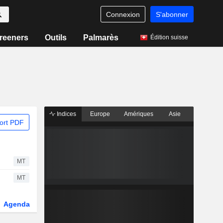
Connexion
S'abonner
reeners
Outils
Palmarès
Édition suisse
Indices
Europe
Amériques
Asie
ort PDF
MT
MT
Agenda
Secteur
Dérivés
Fonds et ETFs