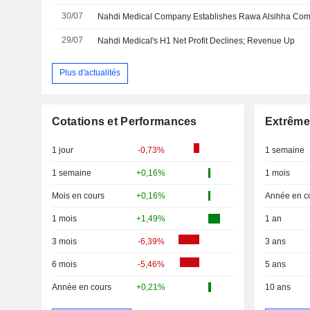
30/07
29/07
Nahdi Medical's H1 Net Profit Declines; Revenue Up
Plus d'actualités
Cotations et Performances
Extrême
1 jour
-0,73%
1 semaine
1 semaine
+0,16%
1 mois
Mois en cours
+0,16%
Année en c
1 mois
+1,49%
1 an
3 mois
-6,39%
3 ans
6 mois
-5,46%
5 ans
Année en cours
+0,21%
10 ans