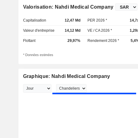
Valorisation: Nahdi Medical Company
Capitalisation
12,47 Md
PER 2026 *
14,7
Valeur d'entreprise
14,12 Md
VE / CA 2026 *
1,29
Flottant
29,97%
Rendement 2026 *
5,4
* Données estimées
Graphique: Nahdi Medical Company