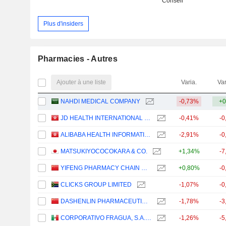
Conseil
Plus d'insiders
Pharmacies - Autres
Ajouter à une liste
Varia.
Var
NAHDI MEDICAL COMPANY
-0,73%
+0
JD HEALTH INTERNATIONAL INC.
-0,41%
-0
ALIBABA HEALTH INFORMATION TECHNOLOGY LIMITED
-2,91%
-0
MATSUKIYOCOCOKARA & CO.
+1,34%
-7
YIFENG PHARMACY CHAIN CO., LTD.
+0,80%
-0
CLICKS GROUP LIMITED
-1,07%
-0
DASHENLIN PHARMACEUTICAL GROUP CO., LTD.
-1,78%
-3
CORPORATIVO FRAGUA, S.A.B. DE C.V.
-1,26%
-5