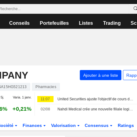
Conseils
Portefeuilles
Listes
Trading
Sc
MPANY
Ajouter à une liste
Rapp
SA15HG521213
Pharmacies
 5j.
Varia. 1 janv.
11:07
United Securities ajuste l'objectif de cours de Nahdi Medical après un bénéfice net inférieur aux attentes au deuxième trimestre
16%
+0,21%
02/08
Nahdi Medical crée une nouvelle filiale logistique en Arabie saoudite
Société
Finances
Valorisation
Consensus
Ratings