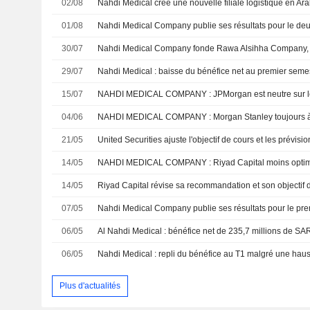
02/08
Nahdi Medical crée une nouvelle filiale logistique en Ar
01/08
30/07
29/07
15/07
NAHDI MEDICAL COMPANY : JPMorgan est neutre sur le 
04/06
NAHDI MEDICAL COMPANY : Morgan Stanley toujours à 
21/05
14/05
NAHDI MEDICAL COMPANY : Riyad Capital moins optim
14/05
07/05
06/05
Al Nahdi Medical : bénéfice net de 235,7 millions de SA
06/05
Nahdi Medical : repli du bénéfice au T1 malgré une hauss
Plus d'actualités