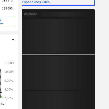
113 375
Espace mes listes
128 690
Palmarès
de
ons