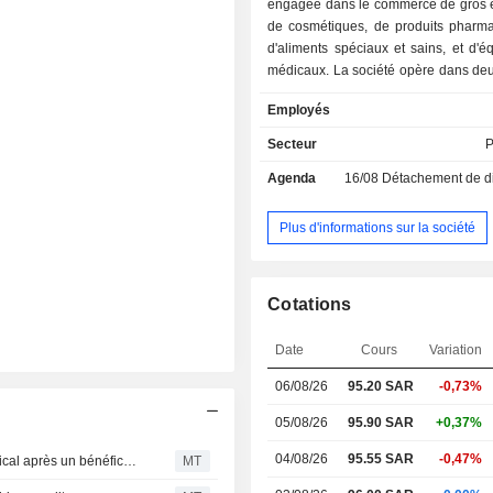
engagée dans le commerce de gros et
de cosmétiques, de produits pharma
d'aliments spéciaux et sains, et d'
médicaux. La société opère dans deu
: The Front Shop et Pharma. La socié
Employés
également des cliniques médicales s
par l'intermédiaire de l'une de ses fi
Secteur
P
filiales de la société comprennent 
Agenda
16/08
Détachement de dividend
Limited Company, Al Sakhaa Gold
and Contracting Company et Nahdi 
CO. L.L.C. La société exploite en
Plus d'informations sur la société
pharmacies dans le Royaume d'Arabi
et les Émirats arabes unis.
Cotations
Date
Cours
Variation
06/08/26
95.20
SAR
-0,73%
05/08/26
95.90 SAR
+0,37%
04/08/26
95.55 SAR
-0,47%
United Securities ajuste l'objectif de cours de Nahdi Medical après un bénéfice net inférieur aux attentes au deuxième trimestre
MT