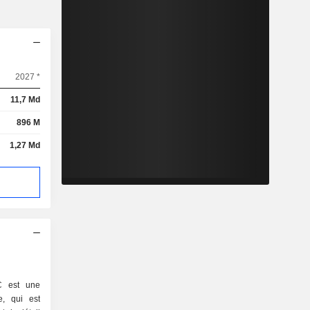
2027 *
11,7 Md
896 M
1,27 Md
C est une
e, qui est