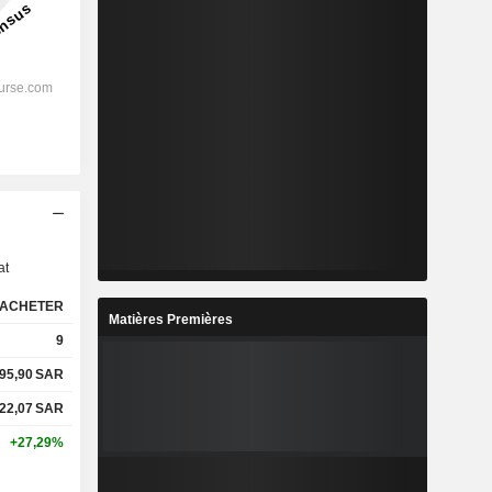
s
at
ACHETER
Matières Premières
9
95,90
SAR
22,07
SAR
+27,29%