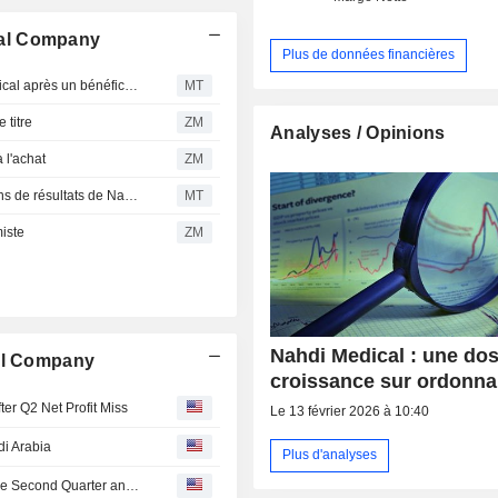
cal Company
Plus de données financières
United Securities ajuste l'objectif de cours de Nahdi Medical après un bénéfice net inférieur aux attentes au deuxième trimestre
MT
titre
ZM
Analyses / Opinions
l'achat
ZM
United Securities ajuste l'objectif de cours et les prévisions de résultats de Nahdi Medical Co après le T1
MT
iste
ZM
Nahdi Medical : une do
cal Company
croissance sur ordonn
ter Q2 Net Profit Miss
Le 13 février 2026 à 10:40
di Arabia
Plus d'analyses
Nahdi Medical Company Reports Earnings Results for the Second Quarter and Six Months Ended June 30, 2026