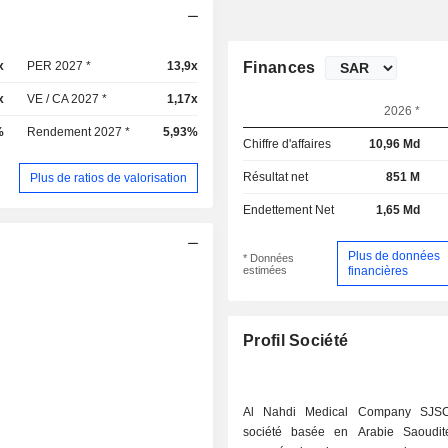
x
PER 2027 *
13,9x
Finances
x
VE / CA 2027 *
1,17x
2026 *
%
Rendement 2027 *
5,93%
Chiffre d'affaires
10,96 Md
Résultat net
851 M
Plus de ratios de valorisation
Endettement Net
1,65 Md
Plus de données
* Données
estimées
financières
Profil Société
Al Nahdi Medical Company SJS
société basée en Arabie Saoudit