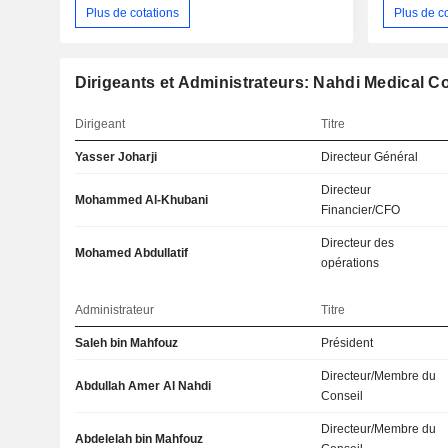
Plus de cotations
Plus de c
Dirigeants et Administrateurs: Nahdi Medical 
Dirigeant
Titre
Yasser Joharji
Directeur Général
Directeur
Mohammed Al-Khubani
Financier/CFO
Directeur des
Mohamed Abdullatif
opérations
Administrateur
Titre
Saleh bin Mahfouz
Président
Directeur/Membre du
Abdullah Amer Al Nahdi
Conseil
Directeur/Membre du
Abdelelah bin Mahfouz