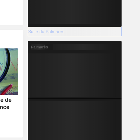
Suite du Palmarès
Palmarès
se de
ance