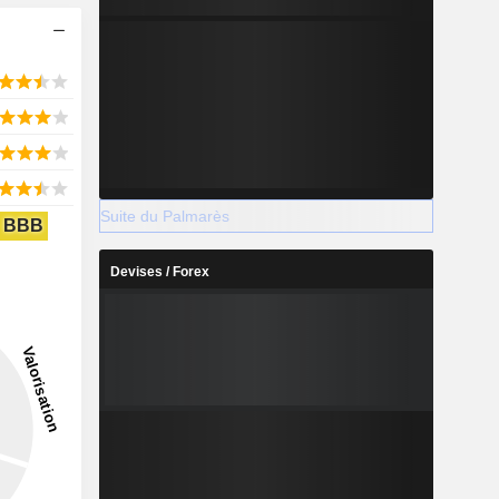
Suite du Palmarès
BBB
Devises / Forex