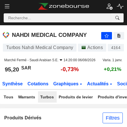
NAHDI MEDICAL COMPANY
95,20
﷼
-0,73%
NAHDI MEDICAL COMPANY
Turbos Nahdi Medical Company
Actions
4164
Marché Fermé -
Saudi Arabian S.E.
14:20:00 06/08/2026
Varia. 1 janv.
SAR
-0,73%
95,20
+0,21%
Synthèse
Cotations
Graphiques
Actualités
Soci
Tous
Warrants
Turbos
Produits de levier
Produits d'inv
Filtres
Produits Dérivés