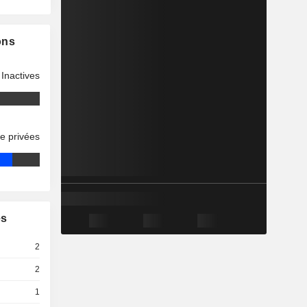
ons
Inactives
se privées
es
2
2
1