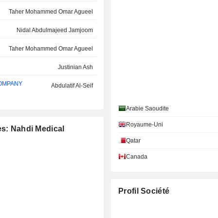
Taher Mohammed Omar Agueel
Nidal Abdulmajeed Jamjoom
Taher Mohammed Omar Agueel
Justinian Ash
COMPANY
Abdulatif Al-Seif
Arabie Saoudite
Royaume-Uni
es: Nahdi Medical
Qatar
Canada
Profil Société