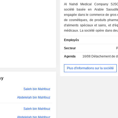
Al Nahdi Medical Company SJS
société basée en Arabie Saoudit
engagée dans le commerce de gros et
de cosmétiques, de produits pharma
d'aliments spéciaux et sains, et d'
médicaux. La société opère dans deu
: The Front Shop et Pharma. La socié
Employés
également des cliniques médicales s
par l'intermédiaire de l'une de ses fi
Secteur
P
filiales de la société comprennent 
Agenda
16/08
Détachement de dividend
Limited Company, Al Sakhaa Gold
and Contracting Company et Nahdi 
CO. L.L.C. La société exploite en
Plus d'informations sur la société
pharmacies dans le Royaume d'Arabi
ny
et les Émirats arabes unis.
Saleh bin Mahfouz
Abdelelah bin Mahfouz
Saleh bin Mahfouz
Abdelelah bin Mahfouz