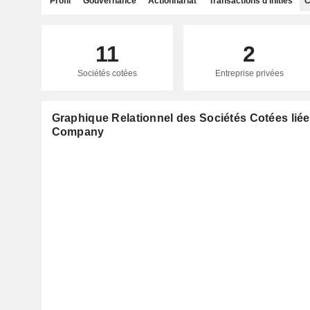
Profil
Gouvernance
Actionnariat
Transactions d'initiés
C
11
2
Sociétés cotées
Entreprise privées
Graphique Relationnel des Sociétés Cotées liée
Company