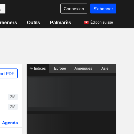
Connexion
S'abonner
reeners
Outils
Palmarès
Édition suisse
Indices
Europe
Amériques
Asie
ort PDF
ZM
ZM
Agenda
Secteur
Dérivés
Fonds et ETFs