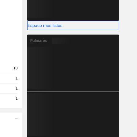
Espace mes listes
Palmarès
10
1
1
1