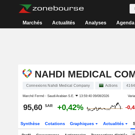
Marchés
Actualités
Analyses
Agenda
NAHDI MEDICAL CO
Connexions Nahdi Medical Company
Actions
416
Marché Fermé -
Saudi Arabian S.E.
13:59:40 09/08/2026
Varia
95,60
+0,42%
SAR
-0,
Synthèse
Cotations
Graphiques
Actualités