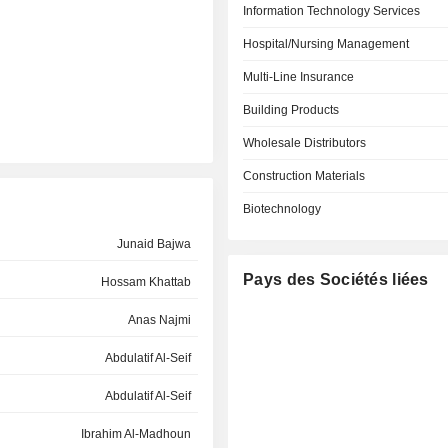
Information Technology Services
Hospital/Nursing Management
Multi-Line Insurance
Building Products
Wholesale Distributors
Construction Materials
Biotechnology
Junaid Bajwa
Pays des Sociétés liées
Hossam Khattab
Anas Najmi
Abdulatif Al-Seif
Abdulatif Al-Seif
Ibrahim Al-Madhoun