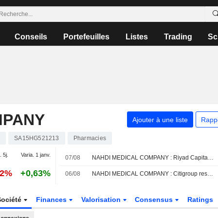
Conseils
Portefeuilles
Listes
Trading
Sc
MPANY
Ajouter à une liste
Rapp
4
SA15HG521213
Pharmacies
. 5j.
Varia. 1 janv.
07/08
NAHDI MEDICAL COMPANY : Riyad Capital est neutre
42%
+0,63%
06/08
NAHDI MEDICAL COMPANY : Citigroup reste à l'achat
Société
Finances
Valorisation
Consensus
Ratings