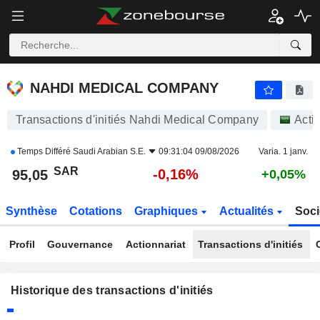
NAHDI MEDICAL COMPANY
95,05
﷼
-0,16%
NAHDI MEDICAL COMPANY
Transactions d'initiés Nahdi Medical Company
Acti
Temps Différé
Saudi Arabian S.E.
09:31:04 09/08/2026
Varia. 1 janv.
SAR
-0,16%
95,05
+0,05%
Synthèse
Cotations
Graphiques
Actualités
Soci
Profil
Gouvernance
Actionnariat
Transactions d'initiés
Historique des transactions d'initiés