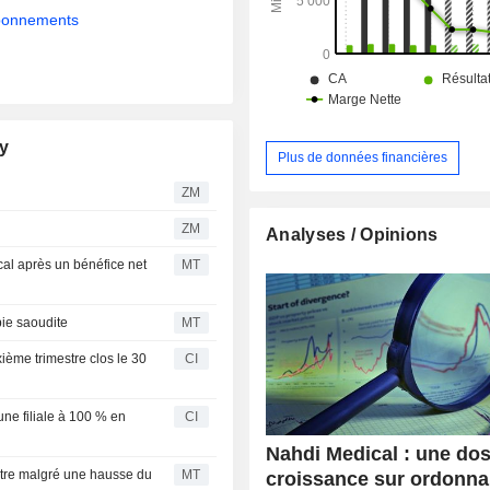
abonnements
ny
Plus de données financières
ZM
ZM
Analyses / Opinions
cal après un bénéfice net
MT
bie saoudite
MT
ième trimestre clos le 30
CI
e filiale à 100 % en
CI
Nahdi Medical : une do
stre malgré une hausse du
MT
croissance sur ordonn