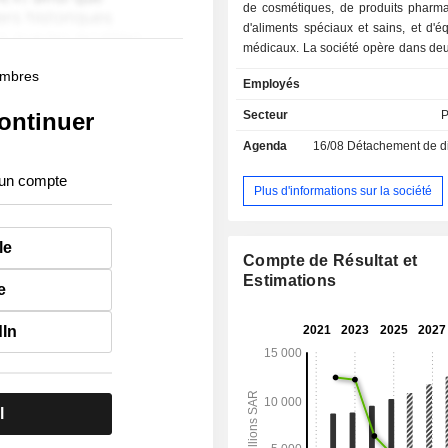
de cosmétiques, de produits pharma
d'aliments spéciaux et sains, et d'
médicaux. La société opère dans deu
: The Front Shop et Pharma. La socié
membres
Employés
également des cliniques médicales s
par l'intermédiaire de l'une de ses fi
ontinuer
Secteur
P
filiales de la société comprennent 
Agenda
16/08
Détachement de dividend
Limited Company, Al Sakhaa Gold
and Contracting Company et Nahdi 
 un compte
CO. L.L.C. La société exploite en
Plus d'informations sur la société
pharmacies dans le Royaume d'Arabi
et les Émirats arabes unis.
le
Compte de Résultat et
Estimations
e
dIn
l