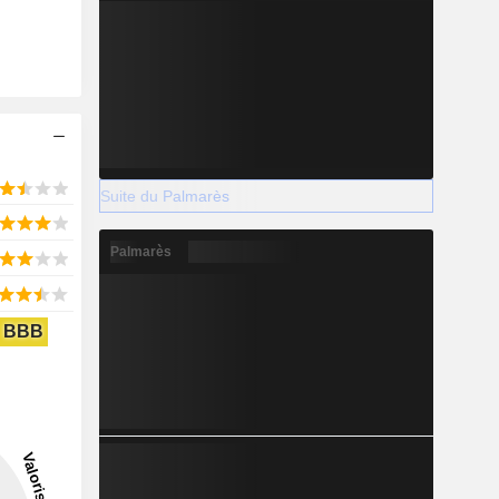
Suite du Palmarès
Palmarès
BBB