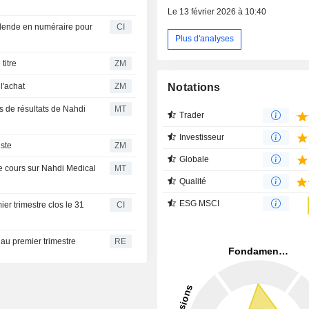
Le 13 février 2026 à 10:40
dende en numéraire pour
CI
Plus d'analyses
le titre
ZM
Notations
rs à l'achat
ZM
ns de résultats de Nahdi
MT
Trader
Investisseur
imiste
ZM
Globale
e cours sur Nahdi Medical
MT
Qualité
ESG MSCI
er trimestre clos le 31
CI
 au premier trimestre
RE