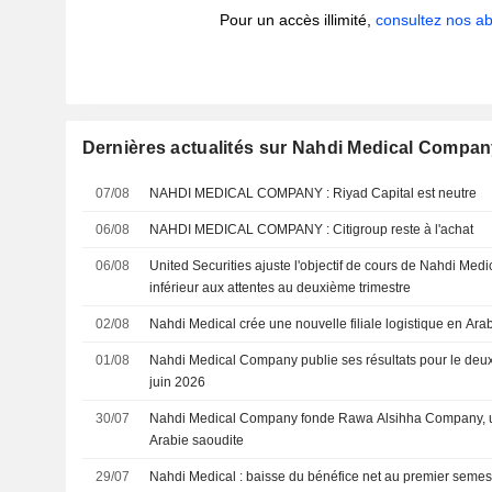
Pour un accès illimité,
consultez nos 
Dernières actualités sur Nahdi Medical Compa
07/08
NAHDI MEDICAL COMPANY : Riyad Capital est neutre
06/08
NAHDI MEDICAL COMPANY : Citigroup reste à l'achat
06/08
United Securities ajuste l'objectif de cours de Nahdi Medi
inférieur aux attentes au deuxième trimestre
02/08
Nahdi Medical crée une nouvelle filiale logistique en Ara
01/08
Nahdi Medical Company publie ses résultats pour le deux
juin 2026
30/07
Nahdi Medical Company fonde Rawa Alsihha Company, un
Arabie saoudite
29/07
Nahdi Medical : baisse du bénéfice net au premier seme