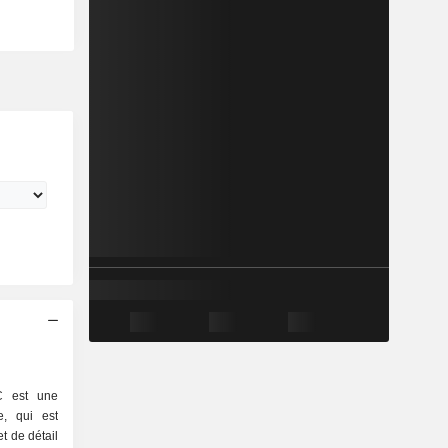
C est une
e, qui est
 de détail