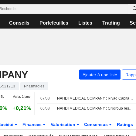
Conseils
Portefeuilles
Listes
Trading
Sc
MPANY
Ajouter à une liste
Rapp
G521213
Pharmacies
 5j.
Varia. 1 janv.
07/08
NAHDI MEDICAL COMPANY : Riyad Capital est neutre
16%
+0,21%
06/08
NAHDI MEDICAL COMPANY : Citigroup reste à l'achat
Société
Finances
Valorisation
Consensus
Ratings