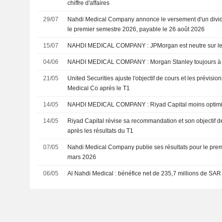
chiffre d'affaires
29/07
Nahdi Medical Company annonce le versement d'un divi
le premier semestre 2026, payable le 26 août 2026
15/07
NAHDI MEDICAL COMPANY : JPMorgan est neutre sur 
04/06
NAHDI MEDICAL COMPANY : Morgan Stanley toujou
21/05
United Securities ajuste l'objectif de cours et les prévisio
Medical Co après le T1
14/05
NAHDI MEDICAL COMPANY : Riyad Capital moins opt
14/05
Riyad Capital révise sa recommandation et son objectif d
après les résultats du T1
07/05
Nahdi Medical Company publie ses résultats pour le premi
mars 2026
06/05
Al Nahdi Medical : bénéfice net de 235,7 millions de SAR