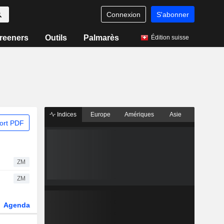
Connexion
S'abonner
reeners
Outils
Palmarès
Édition suisse
Indices
Europe
Amériques
Asie
ort PDF
ZM
ZM
Agenda
Secteur
Dérivés
Fonds et ETFs