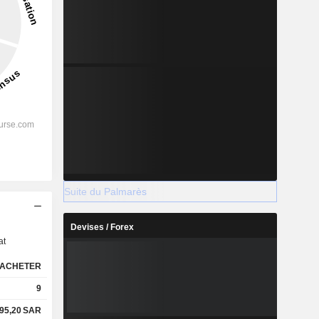
Suite du Palmarès
s
Devises / Forex
at
ACHETER
9
95,20
SAR