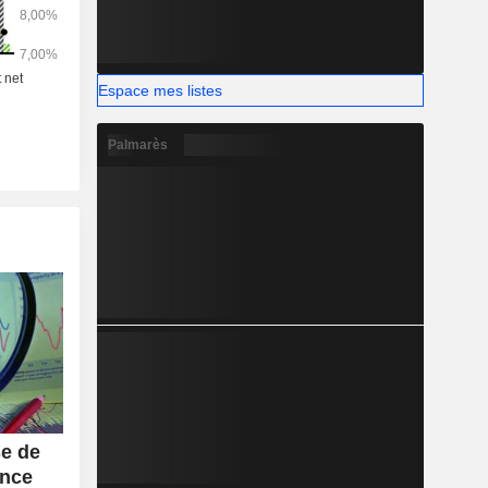
Espace mes listes
Palmarès
se de
ance