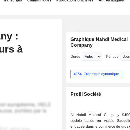
Transcripts
Communiqués
Publications officielles
Autres langues
ny :
Graphique Nahdi Medical
Company
urs à
Durée
Période
4164: Graphique dynamique
Profil Société
Al Nahdi Medical Company SJS
société basée en Arabie Saoudit
engagée dans le commerce de gros et