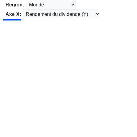
Région:
Axe X: