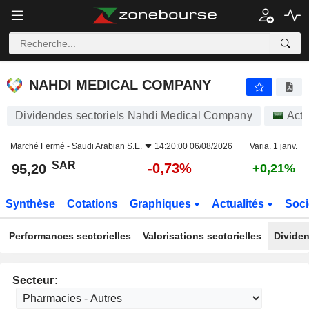
NAHDI MEDICAL COMPANY
95,20
﷼
-0,73%
NAHDI MEDICAL COMPANY
Dividendes sectoriels Nahdi Medical Company
Acti
Marché Fermé -
Saudi Arabian S.E.
14:20:00 06/08/2026
Varia. 1 janv.
SAR
-0,73%
95,20
+0,21%
Synthèse
Cotations
Graphiques
Actualités
Soci
Performances sectorielles
Valorisations sectorielles
Dividen
Secteur: