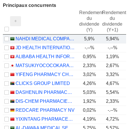
Principaux concurrents
Rendement
Rendement
du
du
dividende
dividende
(Y)
(Y+1)
NAHDI MEDICAL COMPANY
5,9%
5,94%
JD HEALTH INTERNATIONAL INC.
-.--%
-.--%
ALIBABA HEALTH INFORMATION TECHNOLOGY LIMITED
0,95%
1,19%
MATSUKIYOCOCOKARA & CO.
2,33%
2,67%
YIFENG PHARMACY CHAIN CO., LTD.
3,02%
3,32%
CLICKS GROUP LIMITED
4,26%
4,67%
DASHENLIN PHARMACEUTICAL GROUP CO., LTD.
5,03%
5,54%
DIS-CHEM PHARMACIES LIMITED
1,92%
2,33%
REDCARE PHARMACY NV
0,02%
-.--%
-
YIXINTANG PHARMACEUTICAL GROUP CO., LTD.
4,19%
4,72%
AL-DAWAA MEDICAL SERVICES COMPANY
5,75%
5,57%