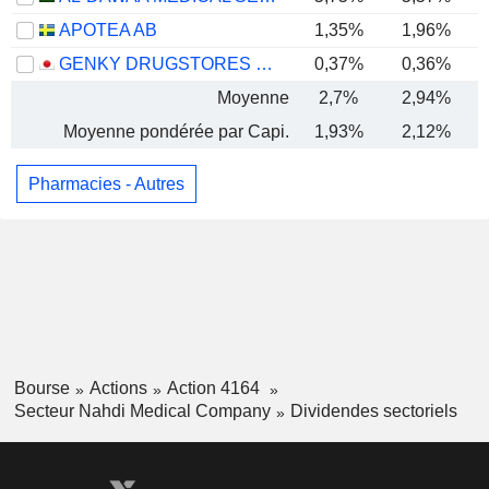
APOTEA AB
1,35%
1,96%
GENKY DRUGSTORES CO., LTD.
0,37%
0,36%
Moyenne
2,7%
2,94%
Moyenne pondérée par Capi.
1,93%
2,12%
Pharmacies - Autres
Bourse
Actions
Action 4164
Secteur Nahdi Medical Company
Dividendes sectoriels