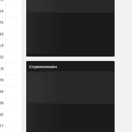
54
-8,05
1,22
75
-21,61
94,01
16
21,39
33,14
,9
17,88
11,35
62
14,93
8,38
Cryptomonnaies
9,8
4,39
6,29
78
5,01
6,09
,94
13,32
-23,98
39
-4,05
14,01
,92
23,51
-51,16
,77
24,56
-47,39