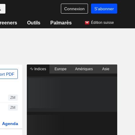
Connexion
S'abonner
reeners
Outils
Palmarès
Édition suisse
Indices
Europe
Amériques
Asie
ort PDF
ZM
ZM
Agenda
Secteur
Dérivés
Fonds et ETFs