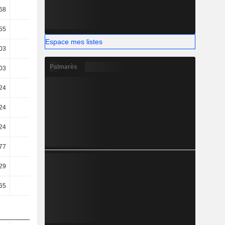
68
27,5
27,28
55
11,96
11,9
Espace mes listes
03
9,23
9,07
Palmarès
03
9,23
9,07
24
8,69
8,13
24
8,69
8,13
24
8,69
8,13
77
5,5
5,17
29
8,44
3,9
65
8,93
4,44