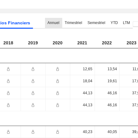
ios Financiers
Annuel
Trimestriel
Semestriel
YTD
LTM
2018
2019
2020
2021
2022
2023
12,65
13,54
11,
18,04
19,61
17,
44,13
46,16
37,
44,13
46,16
37,
40,23
40,05
39,