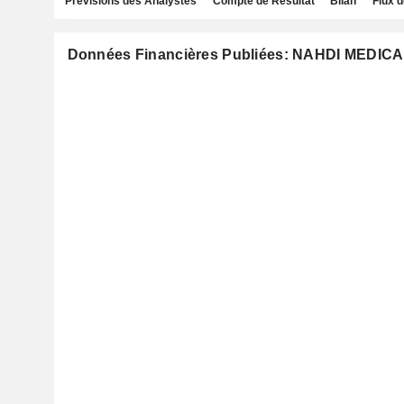
Prévisions des Analystes
Compte de Résultat
Bilan
Flux d
Données Financières Publiées: NAHDI MEDI