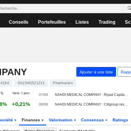
Conseils
Portefeuilles
Listes
Trading
Sc
MPANY
Ajouter à une liste
Rapp
4164
SA15HG521213
Pharmacies
 5j.
Varia. 1 janv.
07/08
NAHDI MEDICAL COMPANY : Riyad Capital est neutre
16%
+0,21%
06/08
NAHDI MEDICAL COMPANY : Citigroup reste à l'achat
Société
Finances
Valorisation
Consensus
Ratings