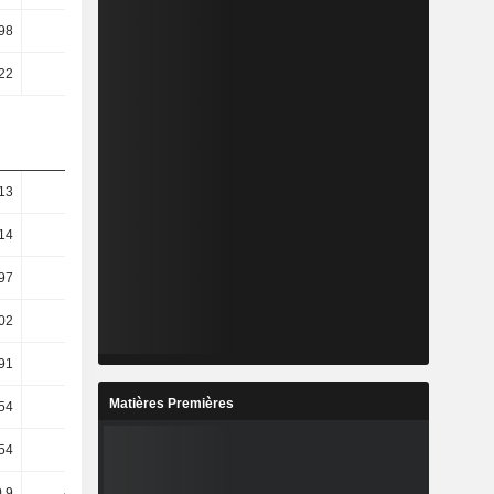
98
1,27
1,37
22
0,47
0,94
13
8,41
8,12
,14
0,17
7,92
,97
-4,29
7,55
,02
-9,27
6,24
,91
-9,27
6,24
Matières Premières
54
-8,05
1,22
54
-8,05
1,22
0,9
-11,88
1,69