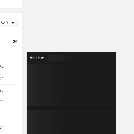
SAR
2024
2025
Ma Liste
64
9,44
9
04
14,05
13,39
93
32,51
31,17
93
32,51
31,17
43
36,43
36,15