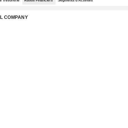
e Trésorerie
Ratios Financiers
Segments d'Activités
CAL COMPANY