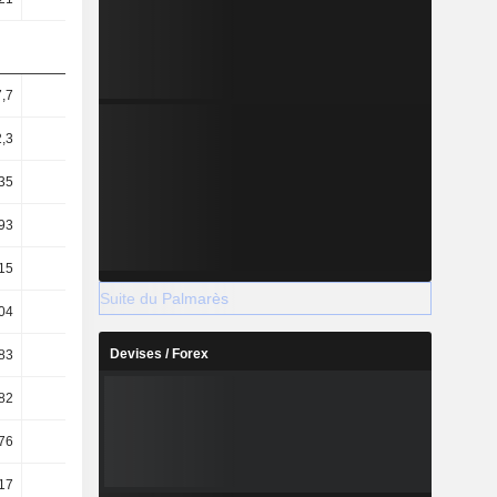
,7
59,15
65
,3
37,17
39,39
35
44,32
49,68
93
27,85
30,11
15
58,11
59
Suite du Palmarès
04
11,82
10,52
Devises / Forex
83
20,99
19,19
82
16,39
14,79
76
0,99
1,06
17
0,37
0,73