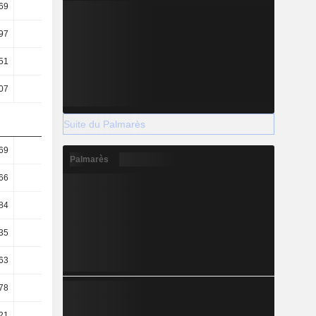
69
1,64
1,59
97
3,76
3,55
51
61,27
51,27
07
3,85
3,27
Suite du Palmarès
69
1,55
1,54
Palmarès
66
0,54
0,38
84
0,74
0,53
35
5,97
7,12
63
95,09
111,62
78
62,18
68,26
21
38,88
50,48