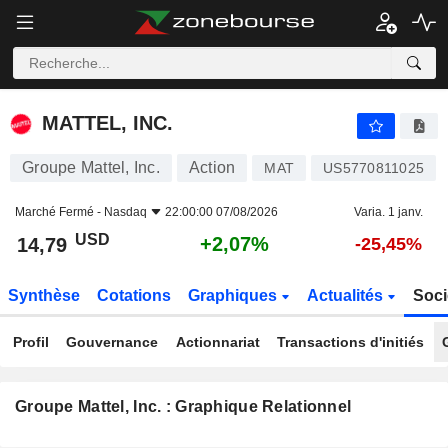
MATTEL, INC.
14,79
$
+2,07%
MATTEL, INC.
Groupe Mattel, Inc.
Action
MAT
US5770811025
Marché Fermé -
Nasdaq
22:00:00 07/08/2026
Varia. 1 janv.
USD
+2,07%
14,79
-25,45%
Synthèse
Cotations
Graphiques
Actualités
Soci
Profil
Gouvernance
Actionnariat
Transactions d'initiés
Groupe Mattel, Inc. : Graphique Relationnel