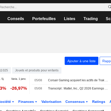
Conseils
Portefeuilles
Listes
Trading
Sc
Ajouter à une liste
Rapp
11025
Jouets et produits pour enfants
. 5j.
Varia. 1 janv.
05/08
Corsair Gaming acquiert les actifs de Trak Racer pour élargir son portefeuille de simulation
73%
-26,97%
05/08
Transcript : Mattel, Inc., Q2 2026 Earnings Call, Aug 04, 2026
Société
Finances
Valorisation
Consensus
Ratings