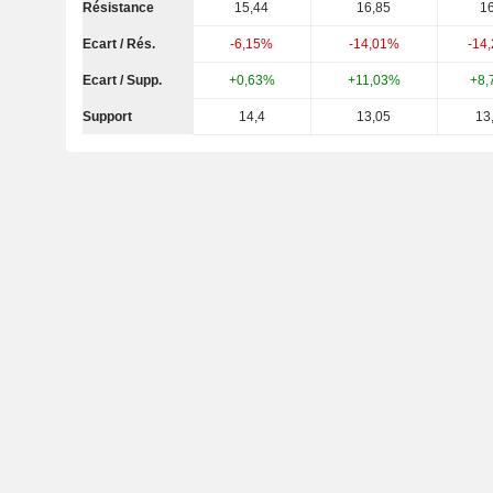
Résistance
15,44
16,85
16
Ecart / Rés.
-6,15%
-14,01%
-14
Ecart / Supp.
+0,63%
+11,03%
+8,
Support
14,4
13,05
13