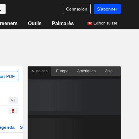
Connexion
S'abonner
reeners
Outils
Palmarès
Édition suisse
Indices
Europe
Amériques
Asie
ort PDF
MT
Agenda
Secteur
Dérivés
Fonds et ETFs