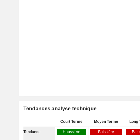
Tendances analyse technique
Court Terme
Moyen Terme
Long 
Tendance
Haussière
Baissière
Bais