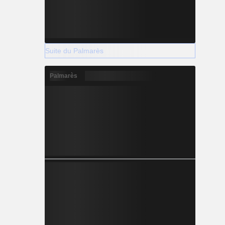
Suite du Palmarès
Palmarès