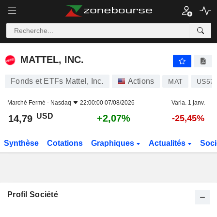
MATTEL, INC.
14,79
$
+2,07%
MATTEL, INC.
Fonds et ETFs Mattel, Inc.
Actions
MAT
US57
Marché Fermé -
Nasdaq
22:00:00 07/08/2026
Varia. 1 janv.
USD
+2,07%
14,79
-25,45%
Synthèse
Cotations
Graphiques
Actualités
Soci
Profil Société