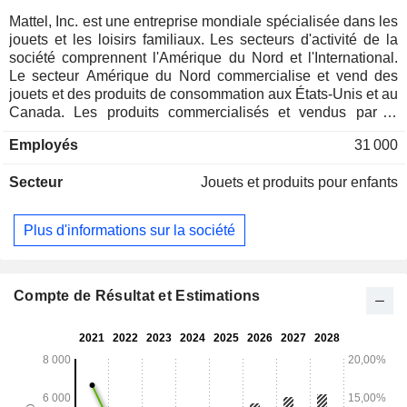
Mattel, Inc. est une entreprise mondiale spécialisée dans les
jouets et les loisirs familiaux. Les secteurs d'activité de la
société comprennent l'Amérique du Nord et l'International.
Le secteur Amérique du Nord commercialise et vend des
jouets et des produits de consommation aux États-Unis et au
Canada. Les produits commercialisés et vendus par le
secteur International sont généralement les mêmes que
Employés
31 000
ceux commercialisés et vendus par le secteur Amérique du
Nord, bien que certains soient développés ou adaptés à des
Secteur
Jouets et produits pour enfants
marchés internationaux spécifiques. Ses marques phares
comprennent Barbie, Hot Wheels, Fisher-Price, American
Girl, Thomas & Friends, UNO, Masters of the Universe,
Plus d'informations sur la société
Matchbox, Monster High, MEGA et Polly Pocket, ainsi que
d’autres propriétés populaires qu’elle détient ou pour
lesquelles elle détient une licence en partenariat avec des
sociétés mondiales de divertissement. Elle propose des
Compte de Résultat et Estimations
jouets, des contenus, des produits de consommation, ainsi
que des expériences numériques et en direct. Les produits
de la société sont vendus directement aux consommateurs
via sa plateforme de commerce électronique et divers
canaux de commerce électronique tiers.