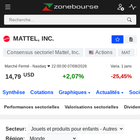
MATTEL, INC.
14,79
$
+2,07%
MATTEL, INC.
Consensus sectoriel Mattel, Inc.
Actions
MAT
Marché Fermé -
Nasdaq
22:00:00 07/08/2026
Varia. 1 janv.
USD
+2,07%
14,79
-25,45%
Synthèse
Cotations
Graphiques
Actualités
Soci
Performances sectorielles
Valorisations sectorielles
Dividen
Secteur:
Région: