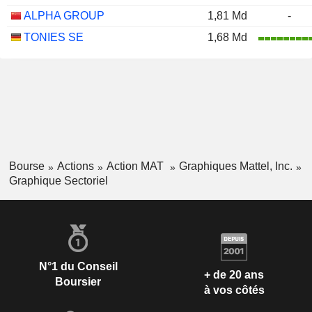
ALPHA GROUP
1,81 Md
-
TONIES SE
1,68 Md
Bourse
Actions
Action MAT
Graphiques Mattel, Inc.
Graphique Sectoriel
N°1 du Conseil
+ de 20 ans
Boursier
à vos côtés