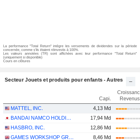
La performance "Total Return" intègre les versements de dividendes sur la période
concernée, comme s'ils étaient réinvestis à 100%.
Les valeurs annotées (TR) sont affichées avec leur performance "Total Return"
(uniquement si disponible)
Cours en clôtures
Secteur Jouets et produits pour enfants - Autres
Croissanc
Capi.
Revenus
MATTEL, INC.
4,13 Md
BANDAI NAMCO HOLDINGS INC.
17,94 Md
HASBRO, INC.
12,86 Md
GAMES WORKSHOP GROUP PLC
8,46 Md