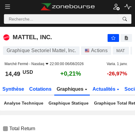
MATTEL, INC.
14,49
$
+0,21%
MATTEL, INC.
Graphique Sectoriel Mattel, Inc.
Actions
MAT
Marché Fermé -
Nasdaq
22:00:00 06/08/2026
Varia. 1 janv.
USD
+0,21%
14,49
-26,97%
Synthèse
Cotations
Graphiques
Actualités
Soci
Analyse Technique
Graphique Statique
Graphique Total Re
Total Return