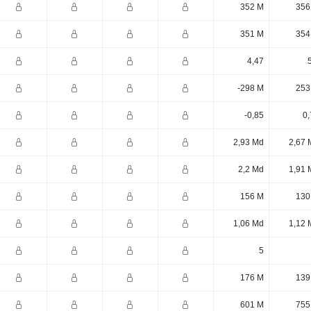
352 M
356
351 M
354
4,47
-298 M
253
-0,85
0,
2,93 Md
2,67 
2,2 Md
1,91 
156 M
130
1,06 Md
1,12 
5
176 M
139
601 M
755