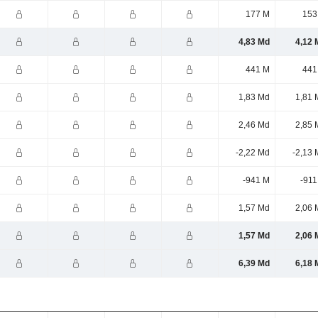
177 M
153
4,83 Md
4,12 
441 M
441
1,83 Md
1,81 
2,46 Md
2,85 
-2,22 Md
-2,13 
-941 M
-911
1,57 Md
2,06 
1,57 Md
2,06 
6,39 Md
6,18 