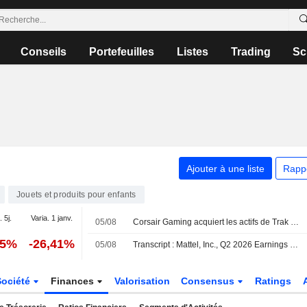
Conseils
Portefeuilles
Listes
Trading
Sc
Ajouter à une liste
Rapp
Jouets et produits pour enfants
. 5j.
Varia. 1 janv.
05/08
Corsair Gaming acquiert les actifs de Trak Racer pour élargir son portefeuille de simulation
25%
-26,41%
05/08
Transcript : Mattel, Inc., Q2 2026 Earnings Call, Aug 04, 2026
Société
Finances
Valorisation
Consensus
Ratings