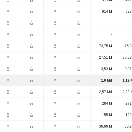
579 M
471
914 M
593
-
-
73,75 M
75,3
27,51 M
37,58
3,53 M
9,91
1,6 Md
1,19 
2,57 Md
2,33 
284 M
271
155 M
129
39,99 M
55,2