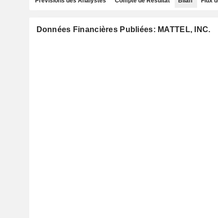
Prévisions des Analystes
Compte de Résultat
Bilan
Flux d
Données Financières Publiées: MATTEL, INC.