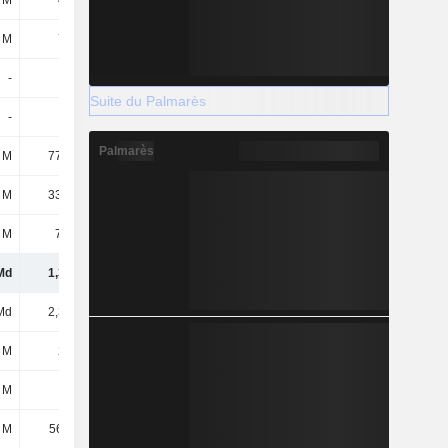
 M
442 M
399 M
555 M
 M
781 M
802 M
775 M
-
-
-
-
Suite du Palmarès
-
-
-
-
Palmarès
 M
77,25 M
74,76 M
83,24 M
 M
33,91 M
38,03 M
29,85 M
 M
7,97 M
2,27 M
15,08 M
Md
1,34 Md
1,32 Md
1,46 Md
Md
2,33 Md
2,33 Md
2,33 Md
 M
260 M
278 M
268 M
 M
131 M
-
89,56 M
 M
56,11 M
44,36 M
39,97 M