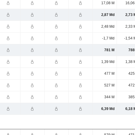
17,08 M
16,06
2,87 Md
2,73 
2,48 Md
2,33 
-1,7 Md
-1,54 
781 M
788
1,39 Md
1,38 
477 M
425
527 M
472
344 M
385
6,39 Md
6,18 