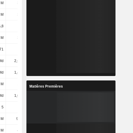
 M
344 M
330 M
302 M
 M
348 M
330 M
301 M
5,8
6,17
6,86
7,41
 M
372 M
522 M
506 M
71
1,07
1,58
1,68
Md
2,67 Md
2,69 Md
2,68 Md
Md
1,41 Md
1,3 Md
1,44 Md
 M
133 M
118 M
94,53 M
Matières Premières
Md
1,02 Md
1,06 Md
1,1 Md
5
5
5
5
 M
92,9 M
407 M
96,36 M
 M
479 M
94,76 M
467 M