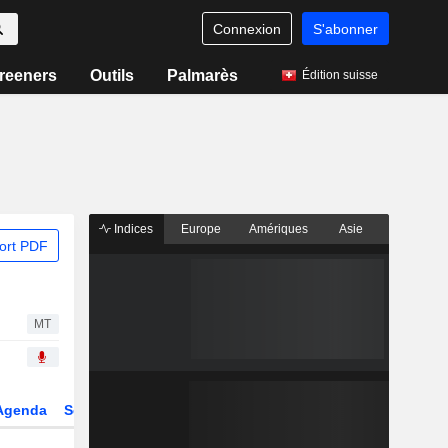
Connexion
S'abonner
reeners
Outils
Palmarès
Édition suisse
Indices
Europe
Amériques
Asie
ort PDF
MT
Agenda
Secteur
Dérivés
Fonds et ETFs