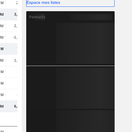
Espace mes listes
 M
2,78 M
19,26 M
1,32 M
Md
3,12 Md
3,13 Md
3,13 Md
Palmarès
Md
2,17 Md
2,21 Md
2,26 Md
Md
-1,39 Md
-1,36 Md
-1,35 Md
 M
779 M
842 M
910 M
Md
1,38 Md
1,38 Md
1,39 Md
 M
393 M
361 M
337 M
 M
299 M
297 M
313 M
 M
458 M
536 M
560 M
Md
6,44 Md
6,54 Md
6,64 Md