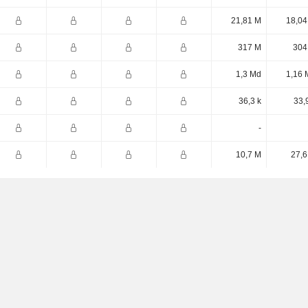
21,81 M
18,04
317 M
304
1,3 Md
1,16 
36,3 k
33,
-
10,7 M
27,6