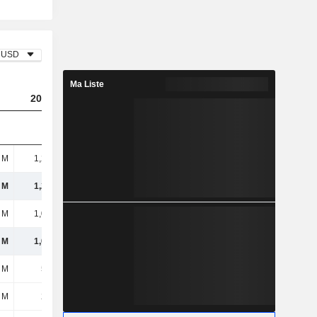
USD
Ma Liste
2023
2024
2025
 M
1,26 Md
1,39 Md
1,24 Md
 M
1,26 Md
1,39 Md
1,24 Md
 M
1,08 Md
1 Md
1,1 Md
 M
1,08 Md
1 Md
1,1 Md
 M
572 M
502 M
563 M
 M
205 M
215 M
226 M