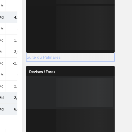
 M
168 M
307 M
220 M
Md
4,29 Md
4,28 Md
4,41 Md
 M
441 M
441 M
441 M
Md
1,77 Md
1,78 Md
1,79 Md
Md
3,06 Md
3,6 Md
4 Md
Suite du Palmarès
Md
-2,22 Md
-2,57 Md
-3,11 Md
Devises / Forex
 M
-905 M
-994 M
-891 M
Md
2,15 Md
2,26 Md
2,23 Md
Md
2,15 Md
2,26 Md
2,23 Md
Md
6,44 Md
6,54 Md
6,64 Md