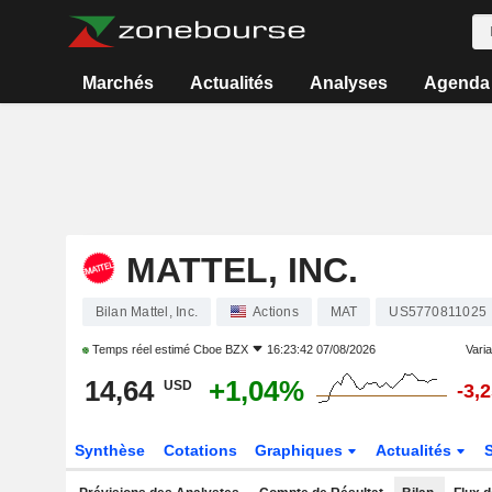
Marchés
Actualités
Analyses
Agenda
MATTEL, INC.
Bilan Mattel, Inc.
Actions
MAT
US5770811025
Temps réel estimé
Cboe BZX
16:23:42 07/08/2026
Varia
14,64
+1,04%
USD
-3,
Synthèse
Cotations
Graphiques
Actualités