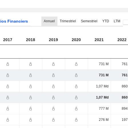
ios Financiers
Annuel
Trimestriel
Semestriel
YTD
LTM
2017
2018
2019
2020
2021
2022
731 M
761
731 M
761
1,07 Md
860
1,07 Md
860
777 M
894
276 M
197