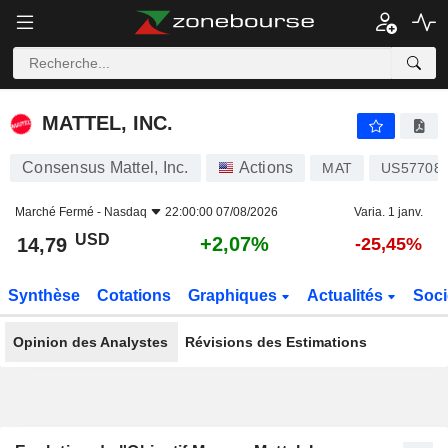
MATTEL, INC.
14,79
$
+2,07%
MATTEL, INC.
Consensus Mattel, Inc.
Actions
MAT
US57708
Marché Fermé -
Nasdaq
22:00:00 07/08/2026
Varia. 1 janv.
USD
+2,07%
14,79
-25,45%
Synthèse
Cotations
Graphiques
Actualités
Soci
Opinion des Analystes
Révisions des Estimations