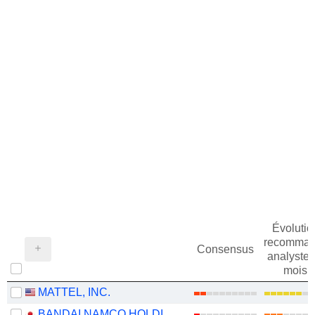
Évolutio
recomman
Consensus
analystes
mois
MATTEL, INC.
BANDAI NAMCO HOLDINGS INC.