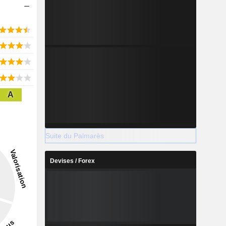
A
Suite du Palmarès
Devises / Forex