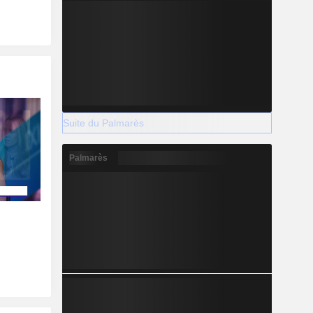
Suite du Palmarès
Palmarès