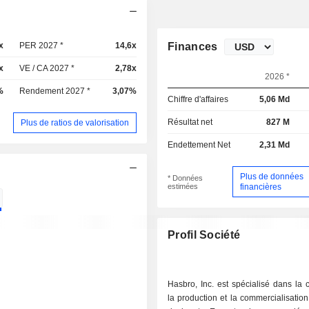
x
PER 2027 *
14,6x
Finances
x
VE / CA 2027 *
2,78x
2026 *
%
Rendement 2027 *
3,07%
Chiffre d'affaires
5,06 Md
Résultat net
827 M
Plus de ratios de valorisation
Endettement Net
2,31 Md
Plus de données
* Données
estimées
financières
Profil Société
Hasbro, Inc. est spécialisé dans la 
la production et la commercialisation