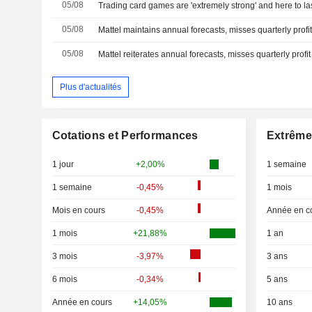
05/08
05/08
05/08
Plus d'actualités
Cotations et Performances
Extrême
1 jour
+2,00%
1 semaine
1 semaine
-0,45%
1 mois
Mois en cours
-0,45%
Année en c
1 mois
+21,88%
1 an
3 mois
-3,97%
3 ans
6 mois
-0,34%
5 ans
Année en cours
+14,05%
10 ans