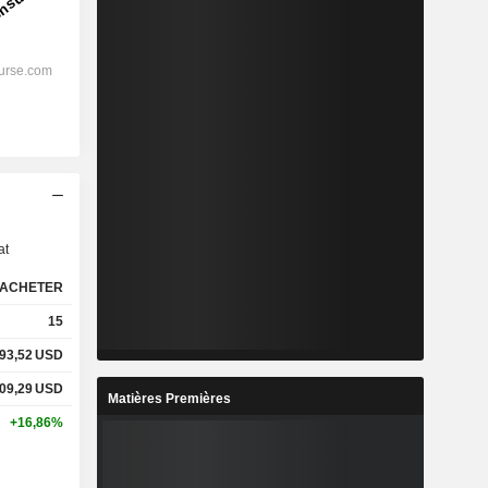
s
at
ACHETER
15
93,52
USD
09,29
USD
Matières Premières
+16,86%