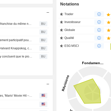
Notations
Trader
Investisseur
Hasbro : présente Mme. Monopoly – le premier jeu de la franchise du même nom, qui célèbre les pionnières
BU
Globale
BU
Qualité
Hasbro : et Indiegogo lancent le deuxième défi de financement participatif pour découvrir le prochain grand jeu vedette
BU
ESG MSCI
Hasbro : L’Italien Nicoló Falcone bat le Norvégien Bjørn Halvard Knappskog, champion en titre, au Championnat du monde de Monopoly 2015 !
BU
Hasbro, Inc. : Partout sur la planète, les fans de Monopoly concluent que le pion chat sera le complément « rrrêvé » à la version traditionnelle du jeu
BU
Nintendo's Profit Surges on Stronger Game Software Sales, 'Mario' Movie Hit -- Update