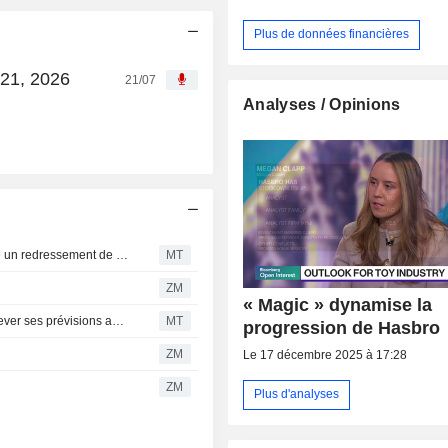
Plus de données financières
 21, 2026
21/07
Analyses / Opinions
Hasbro : contraction des multiples de valorisation malgré un redressement de l'activité, selon UBS
MT
ZM
« Magic » dynamise la
Hasbro bien positionné pour dépasser les attentes et relever ses prévisions au second semestre, selon UBS
MT
progression de Hasbro
ZM
Le 17 décembre 2025 à 17:28
ZM
Plus d'analyses