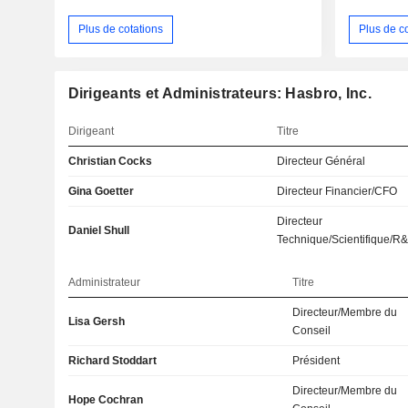
Plus de cotations
Plus de c
Dirigeants et Administrateurs: Hasbro, Inc.
Dirigeant
Titre
Christian Cocks
Directeur Général
Gina Goetter
Directeur Financier/CFO
Directeur
Daniel Shull
Technique/Scientifique/R
Administrateur
Titre
Directeur/Membre du
Lisa Gersh
Conseil
Richard Stoddart
Président
Directeur/Membre du
Hope Cochran