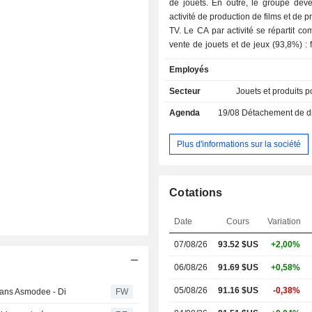
de jouets. En outre, le groupe dév
activité de production de films et de
TV. Le CA par activité se répartit com
vente de jouets et de jeux (93,8%) : f
jouets d'action, poupées et peluch
Employés
traditionnels, jouets et jeux électroni
et jeux créatifs et éducatifs, jeux de 
Secteur
Jouets et produits p
vendus sous marques de franchise (L
Agenda
19/08
Détachement de dividend
Shop, Magic : The Gathering, Mo
Little Pony, Nerf, Play-Doh et Tran
sous marques partenaires (Spide
Plus d'informations sur la société
Avengers, Star Wars, Disney Prince
Frozen, Disney's Descendants, 
Dreamworks' Trolls, Sesame Street
Cotations
Watch), sous marques détenues 
(Baby Alive, Furreal Friends, Kre-o, P
Date
Cours
Variation
Playskool Heroes) et autres (jeux de
jeux numériques vendus sous le
07/08/26
93.52 $US
+2,00%
Dungeons & Dragons, Jenga, The Gam
Operation, Pie Face, Scrabble, Trivi
06/08/26
91.69 $US
+0,58%
Twister, Fantastic Gymnastics, Sp
05/08/26
91.16 $US
-0,38%
 dans Asmodee - Di
FW
Toilet Trouble) ; - production et vente de licences
de films, de programmes TV e