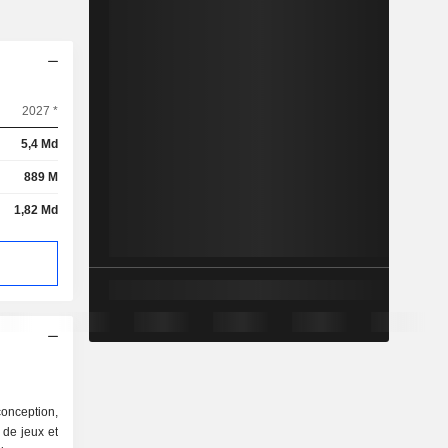
2027 *
5,4 Md
889 M
1,82 Md
conception,
 de jeux et