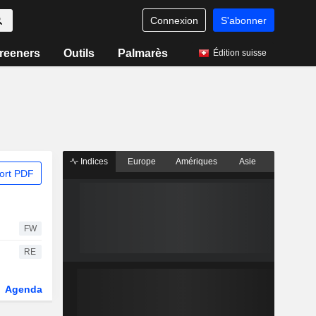
Connexion
S'abonner
reeners
Outils
Palmarès
Édition suisse
Indices
Europe
Amériques
Asie
ort PDF
FW
RE
Agenda
Secteur
Dérivés
Fonds et ETFs