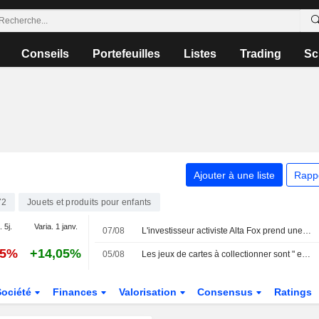
Conseils
Portefeuilles
Listes
Trading
Sc
Ajouter à une liste
Rapp
72
Jouets et produits pour enfants
. 5j.
Varia. 1 janv.
07/08
L'investisseur activiste Alta Fox prend une participation dans Asmodee - Di
45%
+14,05%
05/08
Les jeux de cartes à collectionner sont " extrêmement solides » et pérennes, selon le PDG d'Asmodee (4 août)
Société
Finances
Valorisation
Consensus
Ratings