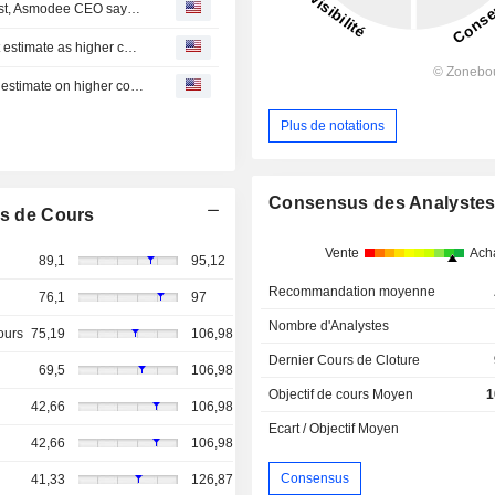
Trading card games are 'extremely strong' and here to last, Asmodee CEO says (Aug. 4)
Mattel maintains annual forecasts, misses quarterly profit estimate as higher costs squeeze margins
Mattel reiterates annual forecasts, misses quarterly profit estimate on higher costs
Plus de notations
Consensus des Analyste
s de Cours
Vente
Ach
89,1
95,12
Recommandation moyenne
76,1
97
Nombre d'Analystes
ours
75,19
106,98
Dernier Cours de Cloture
69,5
106,98
Objectif de cours Moyen
1
42,66
106,98
Ecart / Objectif Moyen
42,66
106,98
Consensus
41,33
126,87