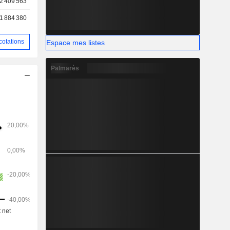
2 409 563
1 884 380
cotations
Espace mes listes
Palmarès