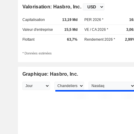
Valorisation: Hasbro, Inc.
Capitalisation
13,19 Md
PER 2026 *
16
Valeur d'entreprise
15,5 Md
VE / CA 2026 *
3,06
Flottant
63,7%
Rendement 2026 *
2,99
* Données estimées
Graphique: Hasbro, Inc.