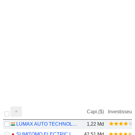
Capi.($)
Investisseur
LUMAX AUTO TECHNOLOGIES LIMITED
1,22 Md
SUMITOMO ELECTRIC INDUSTRIES, LTD.
42,51 Md