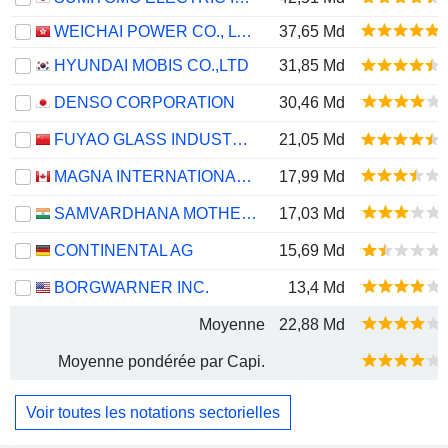
WEICHAI POWER CO., LTD.
37,65 Md
HYUNDAI MOBIS CO.,LTD
31,85 Md
DENSO CORPORATION
30,46 Md
FUYAO GLASS INDUSTRY GROUP CO., LTD.
21,05 Md
MAGNA INTERNATIONAL INC.
17,99 Md
SAMVARDHANA MOTHERSON INTERNATIONAL LIMITED
17,03 Md
CONTINENTAL AG
15,69 Md
BORGWARNER INC.
13,4 Md
Moyenne
22,88 Md
Moyenne pondérée par Capi.
Voir toutes les notations sectorielles