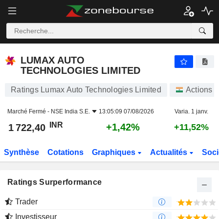
LUMAX AUTO TECHNOLOGIES LIMITED
1 722,40
₹
+1,42%
LUMAX AUTO
TECHNOLOGIES LIMITED
Ratings Lumax Auto Technologies Limited
Actions
Marché Fermé -
NSE India S.E.
13:05:09 07/08/2026
Varia. 1 janv.
INR
+1,42%
1 722,40
+11,52%
Synthèse
Cotations
Graphiques
Actualités
Soci
Ratings Surperformance
Trader
Investisseur