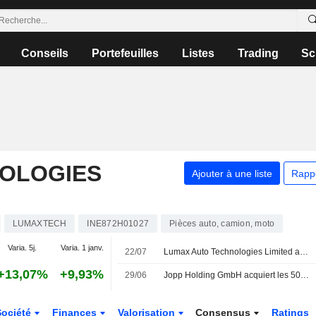
Conseils
Portefeuilles
Listes
Trading
Sc
OLOGIES
Ajouter à une liste
Rapp
LUMAXTECH
INE872H01027
Pièces auto, camion, moto
Varia. 5j.
Varia. 1 janv.
22/07
Lumax Auto Technologies Limited annonce la nomination de Sunil Shantaram Koparkar au sein de sa haute direction, avec effet au 22 juillet 2026
+13,07%
+9,93%
29/06
Jopp Holding GmbH acquiert les 50 % restants de Lumax Jopp Allied Technologies Private Limited auprès de Lumax Auto Technologies Limited (NSEI:LUMAXTECH) pour 0,15 million d'INR.
Société
Finances
Valorisation
Consensus
Ratings