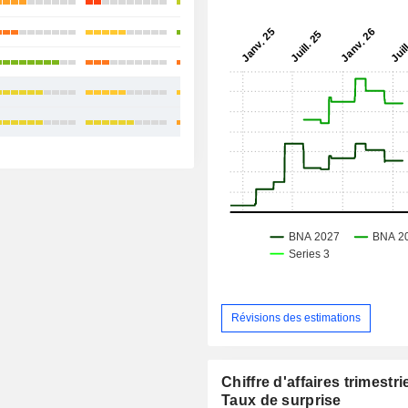
+4,41%
+8,9%
+21,93%
+25,21%
+31,40%
Révisions des estimations
Chiffre d'affaires trimestrie
Taux de surprise