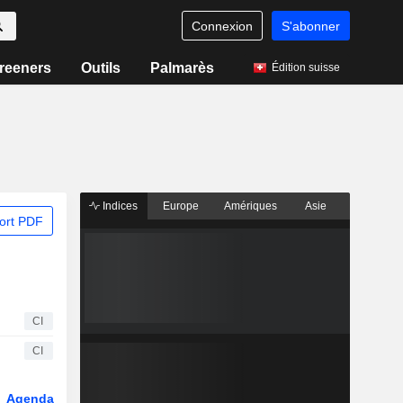
Connexion
S'abonner
reeners
Outils
Palmarès
Édition suisse
Indices
Europe
Amériques
Asie
ort PDF
CI
CI
Agenda
Secteur
Dérivés