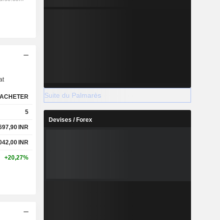
s
at
Suite du Palmarès
ACHETER
5
Devises / Forex
 697,90
INR
 042,00
INR
+20,27%