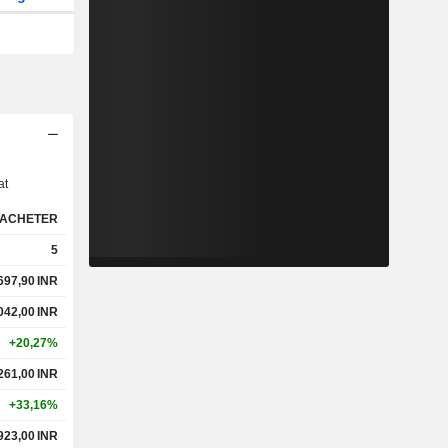
s
at
ACHETER
5
 697,90
INR
 042,00
INR
+20,27%
 261,00
INR
+33,16%
 923,00
INR