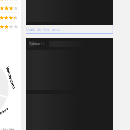
Suite du Palmarès
-
Palmarès