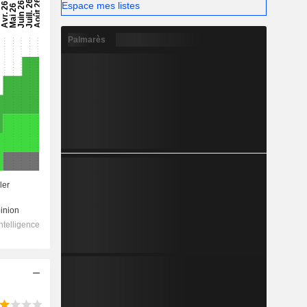
Espace mes listes
Palmarès