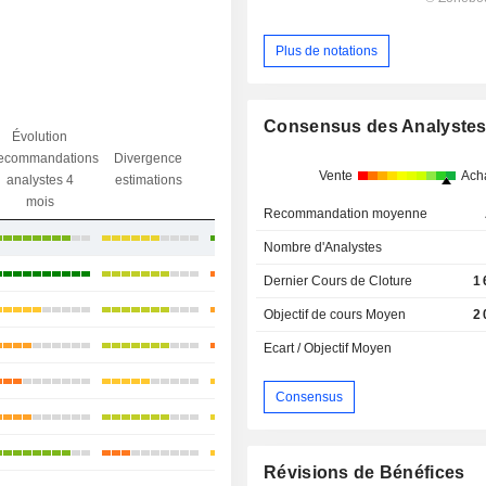
Plus de notations
Consensus des Analyste
Évolution
Divergence
ecommandations
Divergence
Ecart obj.
objectif
Vente
Ach
analystes 4
estimations
/ dr
analystes
mois
Recommandation moyenne
+24,95%
Nombre d'Analystes
+68,7%
Dernier Cours de Cloture
1
+35,22%
Objectif de cours Moyen
2
+43,41%
Ecart / Objectif Moyen
+12,08%
Consensus
+29,11%
+3,42%
Révisions de Bénéfices