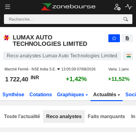
LUMAX AUTO TECHNOLOGIES LIMITED
1 722,40
₹
+1,42%
LUMAX AUTO
TECHNOLOGIES LIMITED
Reco analystes Lumax Auto Technologies Limited
A
Marché Fermé -
NSE India S.E.
13:05:09 07/08/2026
Varia. 1 janv.
INR
+1,42%
1 722,40
+11,52%
Synthèse
Cotations
Graphiques
Actualités
Soci
Toute l'actualité
Reco analystes
Faits marquants
In