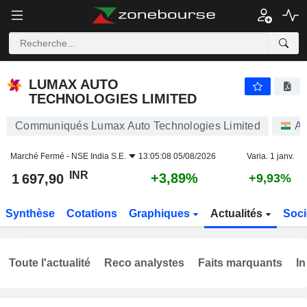
LUMAX AUTO TECHNOLOGIES LIMITED
1 697,90
₹
+3,89%
LUMAX AUTO
TECHNOLOGIES LIMITED
Communiqués Lumax Auto Technologies Limited
Ac
Marché Fermé -
NSE India S.E.
13:05:08 05/08/2026
Varia. 1 janv.
INR
+3,89%
1 697,90
+9,93%
Synthèse
Cotations
Graphiques
Actualités
Soci
Toute l'actualité
Reco analystes
Faits marquants
In