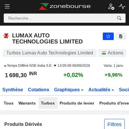
LUMAX AUTO TECHNOLOGIES LIMITED
1 698,30
₹
+0,02%
LUMAX AUTO
TECHNOLOGIES LIMITED
Turbos Lumax Auto Technologies Limited
Actions
Temps Différé
NSE India S.E.
13:05:08 06/08/2026
Varia. 1 janv.
INR
+0,02%
1 698,30
+9,96%
Synthèse
Cotations
Graphiques
Actualités
Soci
Tous
Warrants
Turbos
Produits de levier
Produits d'inv
Filtres
Produits Dérivés