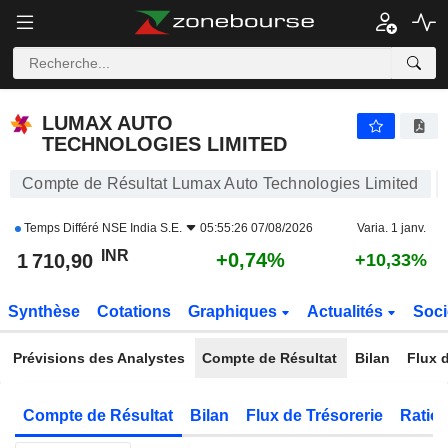
LUMAX AUTO TECHNOLOGIES LIMITED
1 710,90
₹
+0,74%
LUMAX AUTO
TECHNOLOGIES LIMITED
Compte de Résultat Lumax Auto Technologies Limited
Temps Différé
NSE India S.E.
05:55:26 07/08/2026
Varia. 1 janv.
INR
+0,74%
1 710,90
+10,33%
Synthèse
Cotations
Graphiques
Actualités
Soci
Prévisions des Analystes
Compte de Résultat
Bilan
Flux d
Compte de Résultat
Bilan
Flux de Trésorerie
Ratios