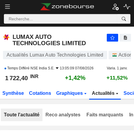
LUMAX AUTO TECHNOLOGIES LIMITED
1 722,40
₹
+1,42%
LUMAX AUTO
TECHNOLOGIES LIMITED
Actualités Lumax Auto Technologies Limited
Action
Temps Différé
NSE India S.E.
13:05:09 07/08/2026
Varia. 1 janv.
INR
+1,42%
1 722,40
+11,52%
Synthèse
Cotations
Graphiques
Actualités
Soci
Toute l'actualité
Reco analystes
Faits marquants
In