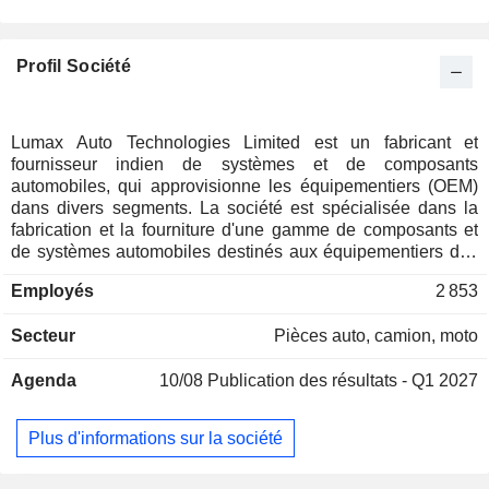
Profil Société
Lumax Auto Technologies Limited est un fabricant et
fournisseur indien de systèmes et de composants
automobiles, qui approvisionne les équipementiers (OEM)
dans divers segments. La société est spécialisée dans la
fabrication et la fourniture d'une gamme de composants et
de systèmes automobiles destinés aux équipementiers des
segments des deux-roues, des trois-roues et des quatre-
Employés
2 853
roues. Sa gamme de produits comprend des modules
plastiques intégrés, des châssis pour deux-roues, des
Secteur
Pièces auto, camion, moto
systèmes d'éclairage pour deux-roues et trois-roues, des
leviers de vitesses, des produits de transmission, des
Agenda
10/08
Publication des résultats - Q1 2027
systèmes d'admission d'air, des structures de sièges, des
produits télématiques, des capteurs d'oxygène, des
antennes embarquées, des dispositifs électriques, des
Plus d'informations sur la société
composants et des solutions pour le marché de la rechange.
Son portefeuille de produits comprend des cockpits et des