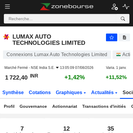
LUMAX AUTO TECHNOLOGIES LIMITED
1 722,40
₹
+1,42%
LUMAX AUTO
TECHNOLOGIES LIMITED
Connexions Lumax Auto Technologies Limited
Acti
Marché Fermé -
NSE India S.E.
13:05:09 07/08/2026
Varia. 1 janv.
INR
+1,42%
1 722,40
+11,52%
Synthèse
Cotations
Graphiques
Actualités
Soci
Profil
Gouvernance
Actionnariat
Transactions d'initiés
7
12
35