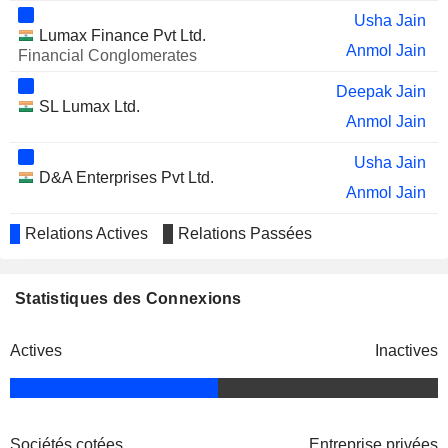
Usha Jain
Lumax Finance Pvt Ltd.
Anmol Jain
Financial Conglomerates
Deepak Jain
SL Lumax Ltd.
Anmol Jain
Usha Jain
D&A Enterprises Pvt Ltd.
Anmol Jain
Relations Actives
Relations Passées
Usha Jain
Lumax Investment & Finance Pvt Ltd.
Anmol Jain
Statistiques des Connexions
Deepak Jain
Lumax Tours & Travels Ltd.
Anmol Jain
Actives
Inactives
Deepak Jain
Lumax Mannoh Allied
Anmol Jain
Technologies Ltd.
Avinash Prakash Gandhi
Sociétés cotées
Entreprise privées