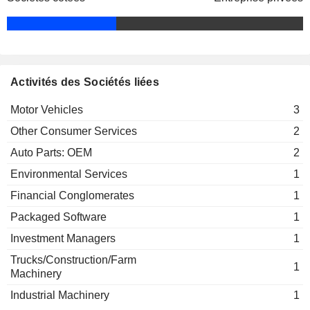
Parag Chandulal Shah
Mahindra Waste To Energy
Parag Chandulal Shah
Solutions Ltd.
Environmental Services
Activités des Sociétés liées
Anmol Jain
Lumax Fae Technologies Pvt Ltd.
Vikas Marwah
Auto Parts: OEM
Motor Vehicles
3
Other Consumer Services
2
Deepak Jain
Lumax Ituran Telematics Pvt Ltd.
Auto Parts: OEM
Anmol Jain
2
Environmental Services
1
Anmol Jain
Lumax Integrated Ventures Pvt Ltd.
Financial Conglomerates
1
Vikas Marwah
Motor Vehicles
Packaged Software
1
Investment Managers
1
Trucks/Construction/Farm
1
Machinery
Industrial Machinery
1