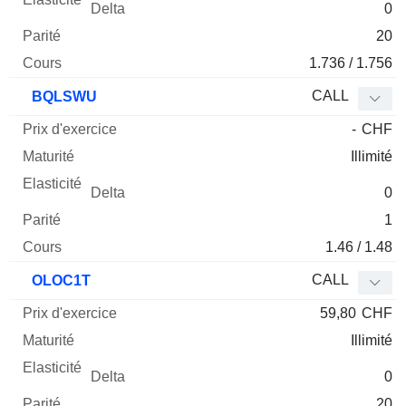
0
20
1.736 / 1.756
CALL
BQLSWU
-
CHF
Illimité
0
1
1.46 / 1.48
CALL
OLOC1T
59,80
CHF
Illimité
0
20