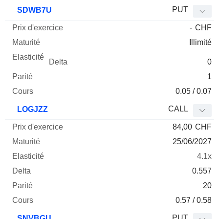
PUT
SDWB7U
-
CHF
Illimité
0
1
0.05 / 0.07
CALL
LOGJZZ
84,00
CHF
25/06/2027
4.1x
0.557
20
0.57 / 0.58
PUT
SNVBGU