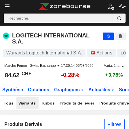
LOGITECH INTERNATIONAL S.A.
84,62
CHF
-0,28%
LOGITECH INTERNATIONAL
S.A.
Warrants Logitech International S.A.
Actions
LO
Marché Fermé -
Swiss Exchange
17:30:14 06/08/2026
Varia. 1 janv.
CHF
-0,28%
84,62
+3,78%
Synthèse
Cotations
Graphiques
Actualités
Soci
Tous
Warrants
Turbos
Produits de levier
Produits d'inv
Filtres
Produits Dérivés