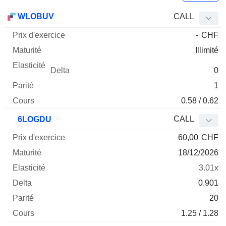
Prix
WLOBUV
CALL
d'exercice
Maturité
Elasticité
Delta
-
CHF
Mnemo
Type
Parité
Illimité
0
1
0.58 / 0.62
CALL
6LOGDU
60,00
CHF
18/12/2026
3.01x
0.901
20
1.25 / 1.28