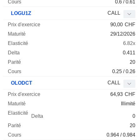
0.6 / 0.61
CALL
LOGU1Z
90,00
CHF
29/12/2026
6.82x
0.411
20
0.25 / 0.26
CALL
OLODCT
64,93
CHF
Illimité
0
20
0.964 / 0.984