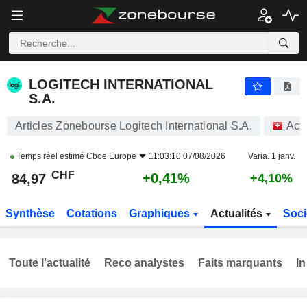
LOGITECH INTERNATIONAL S.A.
84,97
CHF
+0,41%
LOGITECH INTERNATIONAL
S.A.
Articles Zonebourse Logitech International S.A.
Act
Temps réel estimé
Cboe Europe
11:03:10 07/08/2026
Varia. 1 janv.
CHF
+0,41%
84,97
+4,10%
Synthèse
Cotations
Graphiques
Actualités
Soci
Toute l'actualité
Reco analystes
Faits marquants
In