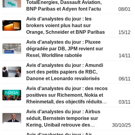
TotalEnergies, Dassault Aviation,
BNP Paribas et Adyen font l'actu
08/01
Avis d'analystes du jour : les
brokers voient plus haut sur
Orange, Schneider et BNP Paribas
15/12
Avis d'analystes du jour : Pluxee
dégradée par DB, JPM revient sur
Rexel, Worldline rabotée
14/11
Avis d'analystes du jour : Amundi
sort des petits papiers de RBC,
Danone et Leonardo revalorisés
06/11
Avis d'analystes du jour : des recos
positives sur Richemont, Nokia et
Rheinmetall, des objectifs réduits
03/11
sur Sopra et Amundi
Avis d'analystes du jour : Airbus
séduit, Bernstein temporise sur
Kering, Unibail retrouve des
30/10/25
couleurs
Avis d'analystes du jour : Air