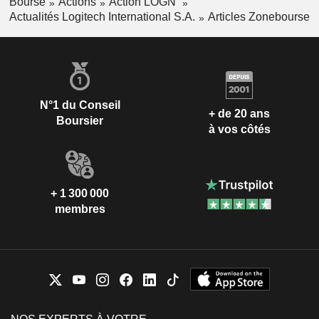
Bourse
Actions
Action LOGN
Actualités Logitech International S.A.
Articles Zonebourse
N°1 du Conseil
+ de 20 ans
Boursier
à vos côtés
+ 1 300 000
membres