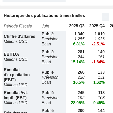
Historique des publications trimestrielles
2025 Q3
2025 Q4
2
Période Fiscale
Juin
Publié
1 340
1 010
Chiffre d'affaires
Prévision
1 255
1 036
Millions USD
Ecart
6.81%
-2.51%
Publié
281
149
EBITDA
Prévision
244
151
Millions USD
Ecart
15.14%
-1.64%
Résultat
Publié
266
133
d'exploitation
Prévision
228
131
(EBIT)
Ecart
16.5%
1.62%
Millions USD
Résultat Avt.
Publié
245
118
Impôt (EBT)
Prévision
192
108
Millions USD
Ecart
28.05%
9.45%
Publié
200
144