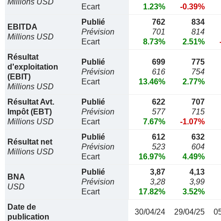
Millions USD
Ecart
1.23%
-0.39%
Publié
762
834
EBITDA
Prévision
701
814
Millions USD
Ecart
8.73%
2.51%
Résultat
Publié
699
775
d'exploitation
Prévision
616
754
(EBIT)
Ecart
13.46%
2.77%
Millions USD
Résultat Avt.
Publié
622
707
Impôt (EBT)
Prévision
577
715
Millions USD
Ecart
7.67%
-1.07%
Publié
612
632
Résultat net
Prévision
523
604
Millions USD
Ecart
16.97%
4.49%
Publié
3,87
4,13
BNA
Prévision
3,28
3,99
USD
Ecart
17.82%
3.52%
Date de
30/04/24
29/04/25
0
publication