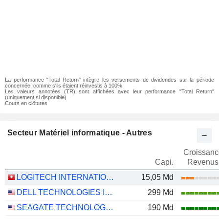
La performance "Total Return" intègre les versements de dividendes sur la période
concernée, comme s'ils étaient réinvestis à 100%.
Les valeurs annotées (TR) sont affichées avec leur performance "Total Return"
(uniquement si disponible)
Cours en clôtures
Secteur Matériel informatique - Autres
Croissanc
Capi.
Revenus
LOGITECH INTERNATIONAL S.A.
15,05 Md
DELL TECHNOLOGIES INC.
299 Md
SEAGATE TECHNOLOGY HOLDINGS PLC
190 Md