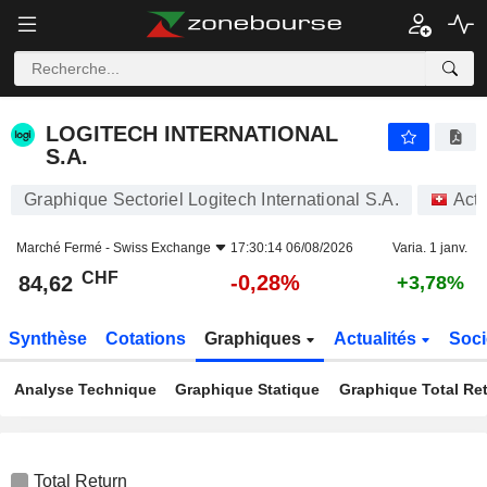
LOGITECH INTERNATIONAL S.A.
84,62
CHF
-0,28%
LOGITECH INTERNATIONAL
S.A.
Graphique Sectoriel Logitech International S.A.
Act
Marché Fermé -
Swiss Exchange
17:30:14 06/08/2026
Varia. 1 janv.
CHF
-0,28%
84,62
+3,78%
Synthèse
Cotations
Graphiques
Actualités
Soci
Analyse Technique
Graphique Statique
Graphique Total Re
Total Return