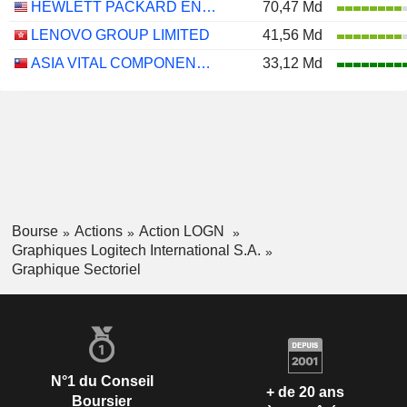
HEWLETT PACKARD ENTERPRISE COMPANY
70,47 Md
LENOVO GROUP LIMITED
41,56 Md
ASIA VITAL COMPONENTS CO., LTD.
33,12 Md
Bourse
Actions
Action LOGN
Graphiques Logitech International S.A.
Graphique Sectoriel
N°1 du Conseil
+ de 20 ans
Boursier