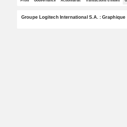
Profil
Gouvernance
Actionnariat
Transactions d'initiés
G
Groupe Logitech International S.A. : Graphique