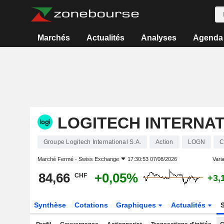
Marchés
Actualités
Analyses
Agenda
LOGITECH INTERNAT
Groupe Logitech International S.A.
Action
LOGN
C
Marché Fermé -
Swiss Exchange
17:30:53 07/08/2026
Varia
84,66
+0,05%
CHF
+3,
Synthèse
Cotations
Graphiques
Actualités