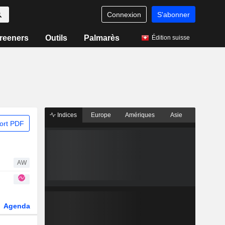
Connexion
S'abonner
reeners
Outils
Palmarès
Édition suisse
Indices
Europe
Amériques
Asie
ort PDF
AW
Agenda
Secteur
Dérivés
Fonds et ETFs