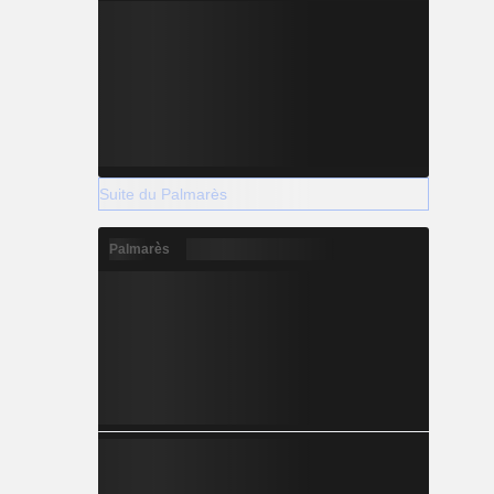
Suite du Palmarès
Palmarès