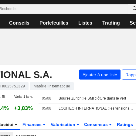
Conseils
Portefeuilles
Listes
Trading
Sc
IONAL S.A.
Ajouter à une liste
Rapp
H0025751329
Matériel informatique
. 5j.
Varia. 1 janv.
05/08
Bourse Zurich: le SMI clôture dans le vert
14%
+3,83%
05/08
LOGITECH INTERNATIONAL : les tensions sur la chaîne d'approvisionnement pèsent au-delà de l'inflation
Société
Finances
Valorisation
Consensus
Ratings