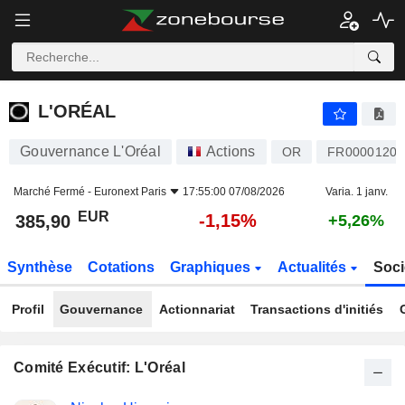
L'ORÉAL
385,90
€
-1,15%
L'ORÉAL
Gouvernance L'Oréal
Actions
OR
FR00001203
Marché Fermé -
Euronext Paris
17:55:00 07/08/2026
Varia. 1 janv.
EUR
-1,15%
385,90
+5,26%
Synthèse
Cotations
Graphiques
Actualités
Soci
Profil
Gouvernance
Actionnariat
Transactions d'initiés
Comité Exécutif: L'Oréal
Fonctions