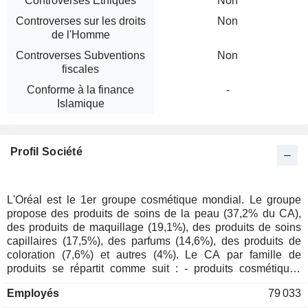
Controverses Ethiques
Non
Controverses sur les droits
Non
de l'Homme
Controverses Subventions
Non
fiscales
Conforme à la finance
-
Islamique
Profil Société
L'Oréal est le 1er groupe cosmétique mondial. Le groupe
propose des produits de soins de la peau (37,2% du CA),
des produits de maquillage (19,1%), des produits de soins
capillaires (17,5%), des parfums (14,6%), des produits de
coloration (7,6%) et autres (4%). Le CA par famille de
produits se répartit comme suit : - produits cosmétiques
grand public (36,5%) : marques L'Oréal Paris, Garnier,
Employés
79 033
Maybelline New York, NYX Professional Makeup,