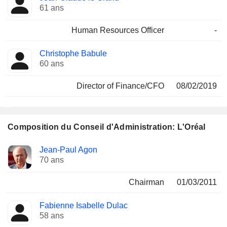
61 ans
Human Resources Officer
-
Christophe Babule
60 ans
Director of Finance/CFO
08/02/2019
Composition du Conseil d'Administration: L'Oréal
Administrateur
Comités
Jean-Paul Agon
70 ans
Chairman
01/03/2011
Fabienne Isabelle Dulac
58 ans