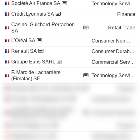
Société Air France SA
Technology Services
Crédit Lyonnais SA
Finance
Casino, Guichard-Perrachon
Retail Trade
SA
L'Oréal SA
Consumer Non-Durables
Renault SA
Consumer Durables
Groupe Euris SARL
Commercial Services
F. Marc de Lacharrière
Technology Services
(Fimalac) SE
Groupe Marc de Lacharrière SA
Finance
Fimalac Participations SC
Commercial Services
Société Fermière du Casino
Consumer Services
Municipal de Cannes SA
Fitch Ratings, Inc.
Finance
Algorithmics, Inc.
Technology Services