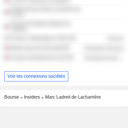
L'Oréal Corporate Foundation
Établissement Public du Musée du
Louvre
Fonds de Dotation Abbaye de
Lubilhac
Fimalac Participations SARL
Finance
Musée des Arts Décoratifs
Consumer Services
Fimalac Entertainment SAS
Commercial Services
Voir les connexions sociétés
Bourse
Insiders
Marc Ladreit de Lacharrière