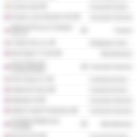
Cassina SpA
Consumer Durables
Groupe Lucien Barrière SAS
Consumer Services
Warburg Pincus & Company
Finance
US LLC
L'Oréal USA, Inc.
Distribution Services
Next Radio TV SAS
Miscellaneous
Ecole Nationale
Consumer Services
d'Administration
Fitch Group, Inc.
Commercial Services
Institut de France
Commercial Services
Webedia SA
Consumer Services
Gilbert Coullier Productions
Consumer Services
Fondation Bettencourt
Miscellaneous
Schueller
Renault SAS
Consumer Durables