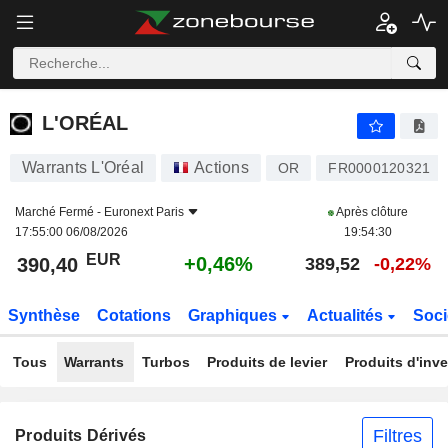
L'ORÉAL
390,40
€
+0,46%
L'ORÉAL
Warrants L'Oréal
Actions
OR
FR0000120321
Marché Fermé -
Euronext Paris
Après clôture
17:55:00 06/08/2026
19:54:30
EUR
+0,46%
390,40
389,52
-0,22%
Synthèse
Cotations
Graphiques
Actualités
Soci
Tous
Warrants
Turbos
Produits de levier
Produits d'inv
Filtres
Produits Dérivés