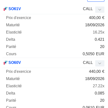
Prix
SO61V
CALL
d'exercice
Maturité
Elasticité
Delta
400,00
€
Mnemo
Type
Parité
18/09/2026
16.25x
0.421
20
0,5050
EUR
SO60V
CALL
440,00
€
18/09/2026
27.22x
0.085
20
0,0610
EUR