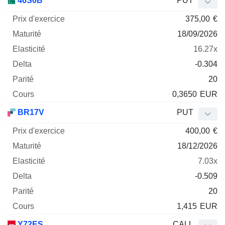
46S0B
PUT
375,00
€
18/09/2026
16.27x
-0.304
20
0,3650
EUR
BR17V
PUT
400,00
€
18/12/2026
7.03x
-0.509
20
1,415
EUR
Y72ES
CALL